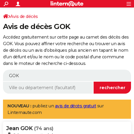
ACTUALITÉS
Connexion
S'inscrire
Avis de décès
Rechercher
Société
Education
Villes
Politique
Faits Divers
Monde
+
SPORT
Avis de décès GOK
Football
Cyclisme
Forum
Coupe du monde 2026
Tennis
Rugby
CULTURE
Accédez gratuitement sur cette page au carnet des décès des
TNT
Cinéma
Musique
Programme TV
Streaming
Sorties cinéma
+
GOK. Vous pouvez affiner votre recherche ou trouver un avis
FINANCE
de décès ou un avis d'obsèques plus ancien en tapant le nom
Impôts
Immobilier
Banque
Crédit
Retraite
Epargne
Risques naturels par ville
Assurance
AUTO
d'un défunt et/ou le nom ou le code postal d'une commune
dans le moteur de recherche ci-dessous.
Réserver un essai
Berlines
Forum auto
Essais
Citadines
SUV
+
HIGH-TECH
Meilleur smartphone
Ordinateurs
Guide high-tech
Mobiles
Internet
Jeux vidéo
+
BRICOLAGE
Aménagement intérieur
Cuisine
Jardinage
+
Forum
Extérieur
Salle de bains
Rangement
WEEK-END
Escapades
Expositions
Week-end nature
Guides de France
Patrimoine
Musées
+
LIFESTYLE
NOUVEAU :
publiez un
avis de décès gratuit
sur
Linternaute.com
Bien-être
Mode
+
Art de vivre
Loisirs
Modes de vie
SANTE
Jean GOK
Guide de la santé
Médicaments
+
Alimentation
Maladies
Sommeil
(74 ans)
VOYAGE