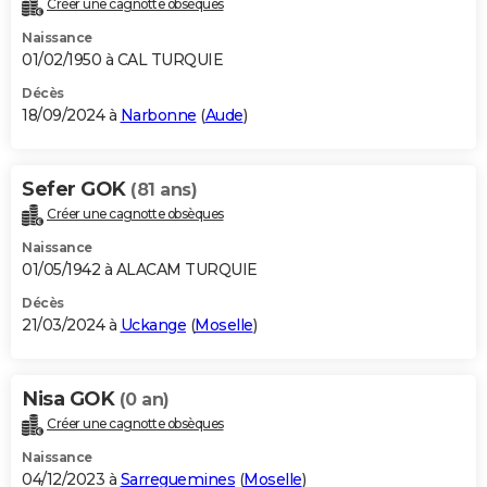
Créer une cagnotte obsèques
City break
Voyage de noces
Climat
Destinations
Voyage nature
Forum
+
PHOTO
Naissance
01/02/1950 à CAL TURQUIE
GUIDES D'ACHAT
Décès
18/09/2024 à
Narbonne
(
Aude
)
BONS PLANS
CARTE DE VOEUX
Sefer GOK
(81 ans)
Carte Bonne année
Carte Pâques
Carte de Noël
Carte Saint-Valentin
Carte d'anniversaire
DICTIONNAIRE
Créer une cagnotte obsèques
Biographies
Expressions
Dictionnaire
Citations
Proverbes
PROGRAMME TV
Naissance
01/05/1942 à ALACAM TURQUIE
COPAINS D'AVANT
Décès
21/03/2024 à
Uckange
(
Moselle
)
Se connecter
Collèges
Universités
Service militaire
S'inscrire
Lycées
Primaires
Entreprises
Avis de recherche
AVIS DE DÉCÈS
FORUM
Nisa GOK
(0 an)
Lifestyle
Sport
Television
Cinema
Bricolage
Culture
Auto
Voyage
Créer une cagnotte obsèques
Naissance
04/12/2023 à
Sarreguemines
(
Moselle
)