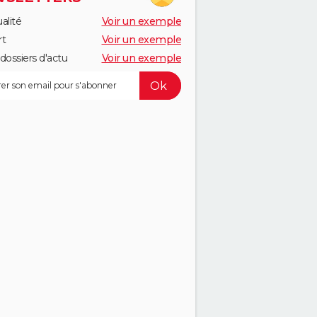
alité
Voir un exemple
rt
Voir un exemple
dossiers d'actu
Voir un exemple