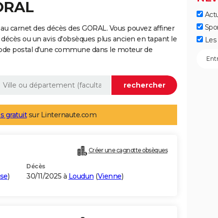
GORAL
Actu
Spo
 au carnet des décès des GORAL. Vous pouvez affiner
 décès ou un avis d'obsèques plus ancien en tapant le
Les 
code postal d'une commune dans le moteur de
s gratuit
sur Linternaute.com
Créer une cagnotte obsèques
Décès
se
)
30/11/2025 à
Loudun
(
Vienne
)