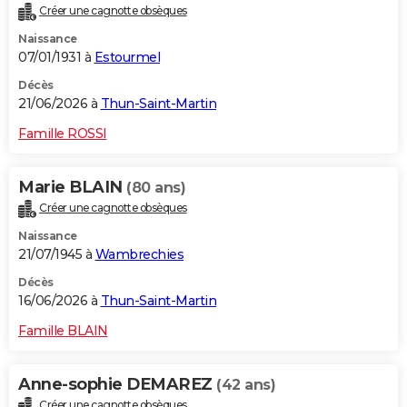
Créer une cagnotte obsèques
City break
Voyage de noces
Climat
Destinations
Voyage nature
Forum
+
PHOTO
Naissance
07/01/1931 à
Estourmel
GUIDES D'ACHAT
Décès
BONS PLANS
21/06/2026 à
Thun-Saint-Martin
CARTE DE VOEUX
Famille ROSSI
Carte Bonne année
Carte Pâques
Carte de Noël
Carte Saint-Valentin
Carte d'anniversaire
DICTIONNAIRE
Marie BLAIN
(80 ans)
Biographies
Expressions
Dictionnaire
Citations
Proverbes
PROGRAMME TV
Créer une cagnotte obsèques
Naissance
COPAINS D'AVANT
21/07/1945 à
Wambrechies
Se connecter
Collèges
Universités
Service militaire
S'inscrire
Lycées
Primaires
Entreprises
Avis de recherche
AVIS DE DÉCÈS
Décès
16/06/2026 à
Thun-Saint-Martin
FORUM
Famille BLAIN
Lifestyle
Sport
Television
Cinema
Bricolage
Culture
Auto
Voyage
Anne-sophie DEMAREZ
(42 ans)
Créer une cagnotte obsèques