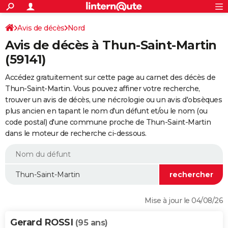
ACTUALITÉS
Connexion
S'inscrire
Avis de décès
Nord
Rechercher
Société
Education
Villes
Politique
Faits Divers
Monde
+
SPORT
Avis de décès à Thun-Saint-Martin
Football
Cyclisme
Forum
Coupe du monde 2026
Tennis
Rugby
CULTURE
(59141)
TNT
Cinéma
Musique
Programme TV
Streaming
Sorties cinéma
+
FINANCE
Accédez gratuitement sur cette page au carnet des décès de
Thun-Saint-Martin. Vous pouvez affiner votre recherche,
Impôts
Immobilier
Banque
Crédit
Retraite
Epargne
Risques naturels par ville
Assurance
AUTO
trouver un avis de décès, une nécrologie ou un avis d'obsèques
plus ancien en tapant le nom d'un défunt et/ou le nom (ou
Réserver un essai
Berlines
Forum auto
Essais
Citadines
SUV
+
HIGH-TECH
code postal) d'une commune proche de Thun-Saint-Martin
dans le moteur de recherche ci-dessous.
Meilleur smartphone
Ordinateurs
Guide high-tech
Mobiles
Internet
Jeux vidéo
+
BRICOLAGE
Aménagement intérieur
Cuisine
Jardinage
+
Forum
Extérieur
Salle de bains
Rangement
WEEK-END
Escapades
Expositions
Week-end nature
Guides de France
Patrimoine
Musées
+
LIFESTYLE
Bien-être
Mode
+
Art de vivre
Loisirs
Modes de vie
SANTE
Mise à jour le 04/08/26
Guide de la santé
Médicaments
+
Alimentation
Maladies
Sommeil
VOYAGE
Gerard ROSSI
(95 ans)