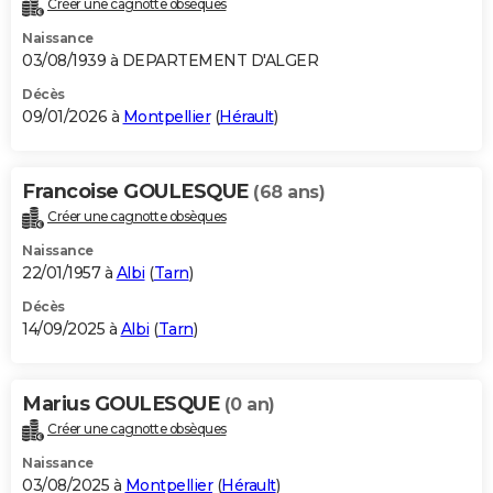
Créer une cagnotte obsèques
City break
Voyage de noces
Climat
Destinations
Voyage nature
Forum
+
PHOTO
Naissance
03/08/1939 à DEPARTEMENT D'ALGER
GUIDES D'ACHAT
Décès
09/01/2026 à
Montpellier
(
Hérault
)
BONS PLANS
CARTE DE VOEUX
Francoise GOULESQUE
(68 ans)
Carte Bonne année
Carte Pâques
Carte de Noël
Carte Saint-Valentin
Carte d'anniversaire
DICTIONNAIRE
Créer une cagnotte obsèques
Biographies
Expressions
Dictionnaire
Citations
Proverbes
PROGRAMME TV
Naissance
22/01/1957 à
Albi
(
Tarn
)
COPAINS D'AVANT
Décès
14/09/2025 à
Albi
(
Tarn
)
Se connecter
Collèges
Universités
Service militaire
S'inscrire
Lycées
Primaires
Entreprises
Avis de recherche
AVIS DE DÉCÈS
FORUM
Marius GOULESQUE
(0 an)
Lifestyle
Sport
Television
Cinema
Bricolage
Culture
Auto
Voyage
Créer une cagnotte obsèques
Naissance
03/08/2025 à
Montpellier
(
Hérault
)