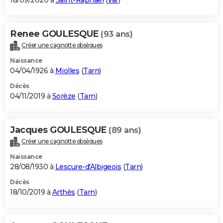
18/09/2020 à
Saint-Raphaël
(
Var
)
Renee GOULESQUE
(93 ans)
Créer une cagnotte obsèques
Naissance
04/04/1926 à
Miolles
(
Tarn
)
Décès
04/11/2019 à
Sorèze
(
Tarn
)
Jacques GOULESQUE
(89 ans)
Créer une cagnotte obsèques
Naissance
28/08/1930 à
Lescure-d'Albigeois
(
Tarn
)
Décès
18/10/2019 à
Arthès
(
Tarn
)