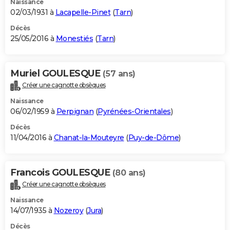
Naissance
02/03/1931 à
Lacapelle-Pinet
(
Tarn
)
Décès
25/05/2016 à
Monestiés
(
Tarn
)
Muriel GOULESQUE
(57 ans)
Créer une cagnotte obsèques
Naissance
06/02/1959 à
Perpignan
(
Pyrénées-Orientales
)
Décès
11/04/2016 à
Chanat-la-Mouteyre
(
Puy-de-Dôme
)
Francois GOULESQUE
(80 ans)
Créer une cagnotte obsèques
Naissance
14/07/1935 à
Nozeroy
(
Jura
)
Décès