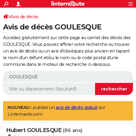
ACTUALITÉS
Connexion
S'inscrire
Avis de décès
Rechercher
Société
Education
Villes
Politique
Faits Divers
Monde
+
SPORT
Avis de décès GOULESQUE
Football
Cyclisme
Forum
Coupe du monde 2026
Tennis
Rugby
CULTURE
Accédez gratuitement sur cette page au carnet des décès des
TNT
Cinéma
Musique
Programme TV
Streaming
Sorties cinéma
+
GOULESQUE. Vous pouvez affiner votre recherche ou trouver
FINANCE
un avis de décès ou un avis d'obsèques plus ancien en tapant
Impôts
Immobilier
Banque
Crédit
Retraite
Epargne
Risques naturels par ville
Assurance
AUTO
le nom d'un défunt et/ou le nom ou le code postal d'une
commune dans le moteur de recherche ci-dessous.
Réserver un essai
Berlines
Forum auto
Essais
Citadines
SUV
+
HIGH-TECH
Meilleur smartphone
Ordinateurs
Guide high-tech
Mobiles
Internet
Jeux vidéo
+
BRICOLAGE
Aménagement intérieur
Cuisine
Jardinage
+
Forum
Extérieur
Salle de bains
Rangement
WEEK-END
Escapades
Expositions
Week-end nature
Guides de France
Patrimoine
Musées
+
LIFESTYLE
NOUVEAU :
publiez un
avis de décès gratuit
sur
Linternaute.com
Bien-être
Mode
+
Art de vivre
Loisirs
Modes de vie
SANTE
Hubert GOULESQUE
Guide de la santé
Médicaments
+
Alimentation
Maladies
Sommeil
(86 ans)
VOYAGE