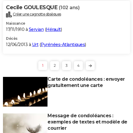
Cecile GOULESQUE
(102 ans)
Créer une cagnotte obsèques
Naissance
17/11/1910 à
Servian
(
Hérault
)
Décès
12/06/2013 à
Urt
(
Pyrénées-Atlantiques
)
1
2
3
4
Carte de condoléances : envoyer
gratuitement une carte
Message de condoléances :
exemples de textes et modèle de
courrier