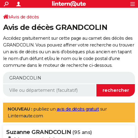
ACTUALITÉS
Connexion
S'inscrire
Avis de décès
Rechercher
Société
Education
Villes
Politique
Faits Divers
Monde
+
SPORT
Avis de décès GRANDCOLIN
Football
Cyclisme
Forum
Coupe du monde 2026
Tennis
Rugby
CULTURE
Accédez gratuitement sur cette page au carnet des décès des
TNT
Cinéma
Musique
Programme TV
Streaming
Sorties cinéma
+
GRANDCOLIN. Vous pouvez affiner votre recherche ou trouver
FINANCE
un avis de décès ou un avis d'obsèques plus ancien en tapant
Impôts
Immobilier
Banque
Crédit
Retraite
Epargne
Risques naturels par ville
Assurance
AUTO
le nom d'un défunt et/ou le nom ou le code postal d'une
commune dans le moteur de recherche ci-dessous.
Réserver un essai
Berlines
Forum auto
Essais
Citadines
SUV
+
HIGH-TECH
Meilleur smartphone
Ordinateurs
Guide high-tech
Mobiles
Internet
Jeux vidéo
+
BRICOLAGE
Aménagement intérieur
Cuisine
Jardinage
+
Forum
Extérieur
Salle de bains
Rangement
WEEK-END
Escapades
Expositions
Week-end nature
Guides de France
Patrimoine
Musées
+
LIFESTYLE
NOUVEAU :
publiez un
avis de décès gratuit
sur
Linternaute.com
Bien-être
Mode
+
Art de vivre
Loisirs
Modes de vie
SANTE
Suzanne GRANDCOLIN
Guide de la santé
Médicaments
+
Alimentation
Maladies
Sommeil
(95 ans)
VOYAGE