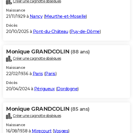
Créer une cagnotte obsèques
City break
Voyage de noces
Climat
Destinations
Voyage nature
Forum
+
PHOTO
Naissance
21/11/1929 à
Nancy
(
Meurthe-et-Moselle
)
GUIDES D'ACHAT
Décès
20/10/2025 à
Pont-du-Château
(
Puy-de-Dôme
)
BONS PLANS
CARTE DE VOEUX
Monique GRANDCOLIN
(88 ans)
Carte Bonne année
Carte Pâques
Carte de Noël
Carte Saint-Valentin
Carte d'anniversaire
DICTIONNAIRE
Créer une cagnotte obsèques
Biographies
Expressions
Dictionnaire
Citations
Proverbes
PROGRAMME TV
Naissance
22/02/1936 à
Paris
(
Paris
)
COPAINS D'AVANT
Décès
20/04/2024 à
Périgueux
(
Dordogne
)
Se connecter
Collèges
Universités
Service militaire
S'inscrire
Lycées
Primaires
Entreprises
Avis de recherche
AVIS DE DÉCÈS
FORUM
Monique GRANDCOLIN
(85 ans)
Lifestyle
Sport
Television
Cinema
Bricolage
Culture
Auto
Voyage
Créer une cagnotte obsèques
Naissance
16/08/1938 à
Mirecourt
(
Vosges
)