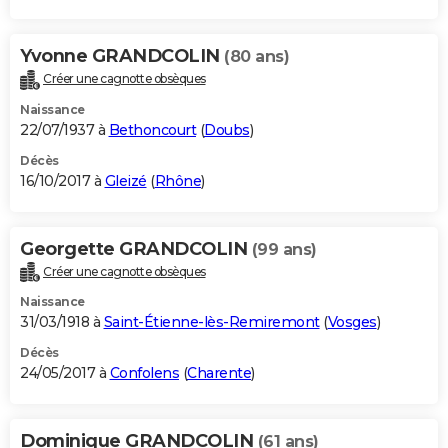
Yvonne GRANDCOLIN
(80 ans)
Créer une cagnotte obsèques
Naissance
22/07/1937 à
Bethoncourt
(
Doubs
)
Décès
16/10/2017 à
Gleizé
(
Rhône
)
Georgette GRANDCOLIN
(99 ans)
Créer une cagnotte obsèques
Naissance
31/03/1918 à
Saint-Étienne-lès-Remiremont
(
Vosges
)
Décès
24/05/2017 à
Confolens
(
Charente
)
Dominique GRANDCOLIN
(61 ans)