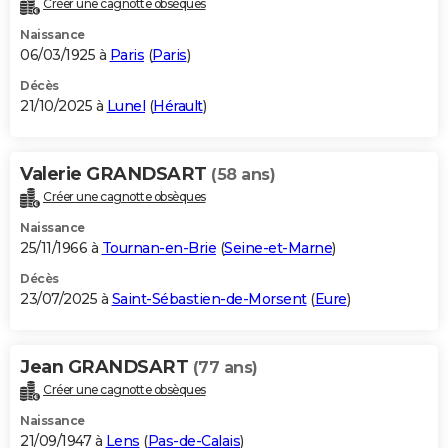
Créer une cagnotte obsèques
City break
Voyage de noces
Climat
Destinations
Voyage nature
Forum
+
PHOTO
Naissance
06/03/1925 à
Paris
(
Paris
)
GUIDES D'ACHAT
Décès
21/10/2025 à
Lunel
(
Hérault
)
BONS PLANS
CARTE DE VOEUX
Valerie GRANDSART
(58 ans)
Carte Bonne année
Carte Pâques
Carte de Noël
Carte Saint-Valentin
Carte d'anniversaire
DICTIONNAIRE
Créer une cagnotte obsèques
Biographies
Expressions
Dictionnaire
Citations
Proverbes
PROGRAMME TV
Naissance
25/11/1966 à
Tournan-en-Brie
(
Seine-et-Marne
)
COPAINS D'AVANT
Décès
23/07/2025 à
Saint-Sébastien-de-Morsent
(
Eure
)
Se connecter
Collèges
Universités
Service militaire
S'inscrire
Lycées
Primaires
Entreprises
Avis de recherche
AVIS DE DÉCÈS
FORUM
Jean GRANDSART
(77 ans)
Lifestyle
Sport
Television
Cinema
Bricolage
Culture
Auto
Voyage
Créer une cagnotte obsèques
Naissance
21/09/1947 à
Lens
(
Pas-de-Calais
)