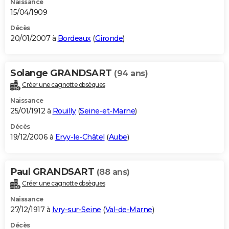
Naissance
15/04/1909
Décès
20/01/2007 à
Bordeaux
(
Gironde
)
Solange GRANDSART
(94 ans)
Créer une cagnotte obsèques
Naissance
25/01/1912 à
Rouilly
(
Seine-et-Marne
)
Décès
19/12/2006 à
Ervy-le-Châtel
(
Aube
)
Paul GRANDSART
(88 ans)
Créer une cagnotte obsèques
Naissance
27/12/1917 à
Ivry-sur-Seine
(
Val-de-Marne
)
Décès