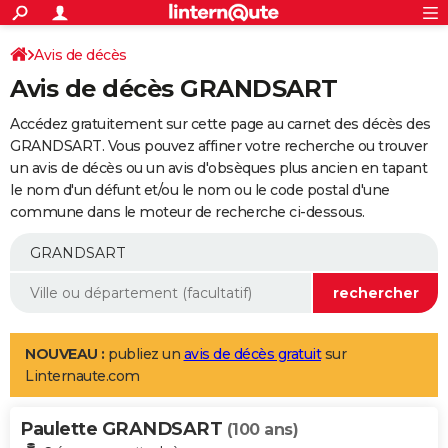
ACTUALITÉS
Connexion
S'inscrire
Avis de décès
Rechercher
Société
Education
Villes
Politique
Faits Divers
Monde
+
SPORT
Avis de décès GRANDSART
Football
Cyclisme
Forum
Coupe du monde 2026
Tennis
Rugby
CULTURE
Accédez gratuitement sur cette page au carnet des décès des
TNT
Cinéma
Musique
Programme TV
Streaming
Sorties cinéma
+
GRANDSART. Vous pouvez affiner votre recherche ou trouver
FINANCE
un avis de décès ou un avis d'obsèques plus ancien en tapant
Impôts
Immobilier
Banque
Crédit
Retraite
Epargne
Risques naturels par ville
Assurance
AUTO
le nom d'un défunt et/ou le nom ou le code postal d'une
commune dans le moteur de recherche ci-dessous.
Réserver un essai
Berlines
Forum auto
Essais
Citadines
SUV
+
HIGH-TECH
Meilleur smartphone
Ordinateurs
Guide high-tech
Mobiles
Internet
Jeux vidéo
+
BRICOLAGE
Aménagement intérieur
Cuisine
Jardinage
+
Forum
Extérieur
Salle de bains
Rangement
WEEK-END
Escapades
Expositions
Week-end nature
Guides de France
Patrimoine
Musées
+
LIFESTYLE
NOUVEAU :
publiez un
avis de décès gratuit
sur
Linternaute.com
Bien-être
Mode
+
Art de vivre
Loisirs
Modes de vie
SANTE
Paulette GRANDSART
Guide de la santé
Médicaments
+
Alimentation
Maladies
Sommeil
(100 ans)
VOYAGE