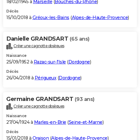
18/02/1945 à
Marseille
(
Bouches-du-Rhône
)
Décès
15/10/2018 à
Gréoux-les-Bains
(
Alpes-de-Haute-Provence
)
Danielle GRANDSART
(65 ans)
Créer une cagnotte obsèques
Naissance
25/09/1952 à
Razac-sur-l'Isle
(
Dordogne
)
Décès
26/04/2018 à
Périgueux
(
Dordogne
)
Germaine GRANDSART
(93 ans)
Créer une cagnotte obsèques
Naissance
27/04/1924 à
Marles-en-Brie
(
Seine-et-Marne
)
Décès
15/01/2018 à
Oraison
(
Alpes-de-Haute-Provence
)