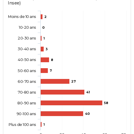
Insee)
Moins de 10 ans
2
10-20 ans
0
20-30 ans
1
30-40 ans
3
40-50 ans
8
50-60 ans
7
60-70 ans
27
70-80 ans
41
80-90 ans
58
90-100 ans
40
Plus de 100 ans
1