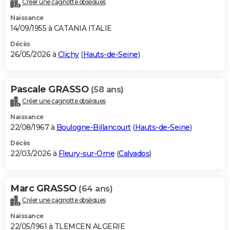
Créer une cagnotte obsèques
City break
Voyage de noces
Climat
Destinations
Voyage nature
Forum
+
PHOTO
Naissance
14/09/1955 à CATANIA ITALIE
GUIDES D'ACHAT
Décès
26/05/2026 à
Clichy
(
Hauts-de-Seine
)
BONS PLANS
CARTE DE VOEUX
Pascale GRASSO
(58 ans)
Carte Bonne année
Carte Pâques
Carte de Noël
Carte Saint-Valentin
Carte d'anniversaire
DICTIONNAIRE
Créer une cagnotte obsèques
Biographies
Expressions
Dictionnaire
Citations
Proverbes
PROGRAMME TV
Naissance
22/08/1967 à
Boulogne-Billancourt
(
Hauts-de-Seine
)
COPAINS D'AVANT
Décès
22/03/2026 à
Fleury-sur-Orne
(
Calvados
)
Se connecter
Collèges
Universités
Service militaire
S'inscrire
Lycées
Primaires
Entreprises
Avis de recherche
AVIS DE DÉCÈS
FORUM
Marc GRASSO
(64 ans)
Lifestyle
Sport
Television
Cinema
Bricolage
Culture
Auto
Voyage
Créer une cagnotte obsèques
Naissance
22/05/1961 à TLEMCEN ALGERIE