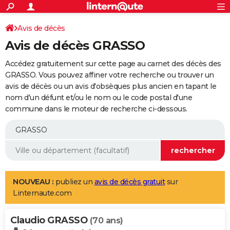
ACTUALITÉS
Connexion
S'inscrire
Avis de décès
Rechercher
Société
Education
Villes
Politique
Faits Divers
Monde
+
SPORT
Avis de décès GRASSO
Football
Cyclisme
Forum
Coupe du monde 2026
Tennis
Rugby
CULTURE
Accédez gratuitement sur cette page au carnet des décès des
TNT
Cinéma
Musique
Programme TV
Streaming
Sorties cinéma
+
GRASSO. Vous pouvez affiner votre recherche ou trouver un
FINANCE
avis de décès ou un avis d'obsèques plus ancien en tapant le
Impôts
Immobilier
Banque
Crédit
Retraite
Epargne
Risques naturels par ville
Assurance
AUTO
nom d'un défunt et/ou le nom ou le code postal d'une
commune dans le moteur de recherche ci-dessous.
Réserver un essai
Berlines
Forum auto
Essais
Citadines
SUV
+
HIGH-TECH
Meilleur smartphone
Ordinateurs
Guide high-tech
Mobiles
Internet
Jeux vidéo
+
BRICOLAGE
Aménagement intérieur
Cuisine
Jardinage
+
Forum
Extérieur
Salle de bains
Rangement
WEEK-END
Escapades
Expositions
Week-end nature
Guides de France
Patrimoine
Musées
+
LIFESTYLE
NOUVEAU :
publiez un
avis de décès gratuit
sur
Linternaute.com
Bien-être
Mode
+
Art de vivre
Loisirs
Modes de vie
SANTE
Claudio GRASSO
Guide de la santé
Médicaments
+
Alimentation
Maladies
Sommeil
(70 ans)
VOYAGE