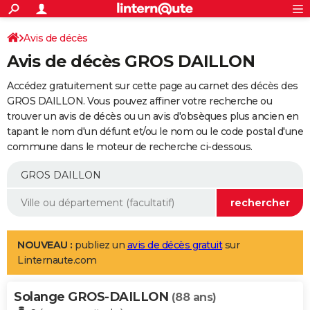
ACTUALITÉS
Connexion
S'inscrire
Avis de décès
Rechercher
Société
Education
Villes
Politique
Faits Divers
Monde
+
SPORT
Avis de décès GROS DAILLON
Football
Cyclisme
Forum
Coupe du monde 2026
Tennis
Rugby
CULTURE
Accédez gratuitement sur cette page au carnet des décès des
TNT
Cinéma
Musique
Programme TV
Streaming
Sorties cinéma
+
GROS DAILLON. Vous pouvez affiner votre recherche ou
FINANCE
trouver un avis de décès ou un avis d'obsèques plus ancien en
Impôts
Immobilier
Banque
Crédit
Retraite
Epargne
Risques naturels par ville
Assurance
AUTO
tapant le nom d'un défunt et/ou le nom ou le code postal d'une
commune dans le moteur de recherche ci-dessous.
Réserver un essai
Berlines
Forum auto
Essais
Citadines
SUV
+
HIGH-TECH
Meilleur smartphone
Ordinateurs
Guide high-tech
Mobiles
Internet
Jeux vidéo
+
BRICOLAGE
Aménagement intérieur
Cuisine
Jardinage
+
Forum
Extérieur
Salle de bains
Rangement
WEEK-END
Escapades
Expositions
Week-end nature
Guides de France
Patrimoine
Musées
+
LIFESTYLE
NOUVEAU :
publiez un
avis de décès gratuit
sur
Linternaute.com
Bien-être
Mode
+
Art de vivre
Loisirs
Modes de vie
SANTE
Solange GROS-DAILLON
Guide de la santé
Médicaments
+
Alimentation
Maladies
Sommeil
(88 ans)
VOYAGE