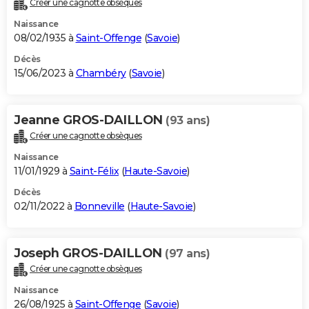
Créer une cagnotte obsèques
City break
Voyage de noces
Climat
Destinations
Voyage nature
Forum
+
PHOTO
Naissance
08/02/1935 à
Saint-Offenge
(
Savoie
)
GUIDES D'ACHAT
Décès
15/06/2023 à
Chambéry
(
Savoie
)
BONS PLANS
CARTE DE VOEUX
Jeanne GROS-DAILLON
(93 ans)
Carte Bonne année
Carte Pâques
Carte de Noël
Carte Saint-Valentin
Carte d'anniversaire
DICTIONNAIRE
Créer une cagnotte obsèques
Biographies
Expressions
Dictionnaire
Citations
Proverbes
PROGRAMME TV
Naissance
11/01/1929 à
Saint-Félix
(
Haute-Savoie
)
COPAINS D'AVANT
Décès
02/11/2022 à
Bonneville
(
Haute-Savoie
)
Se connecter
Collèges
Universités
Service militaire
S'inscrire
Lycées
Primaires
Entreprises
Avis de recherche
AVIS DE DÉCÈS
FORUM
Joseph GROS-DAILLON
(97 ans)
Lifestyle
Sport
Television
Cinema
Bricolage
Culture
Auto
Voyage
Créer une cagnotte obsèques
Naissance
26/08/1925 à
Saint-Offenge
(
Savoie
)