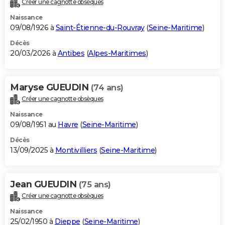
Créer une cagnotte obsèques
City break
Voyage de noces
Climat
Destinations
Voyage nature
Forum
+
PHOTO
Naissance
09/08/1926 à
Saint-Étienne-du-Rouvray
(
Seine-Maritime
)
GUIDES D'ACHAT
Décès
20/03/2026 à
Antibes
(
Alpes-Maritimes
)
BONS PLANS
CARTE DE VOEUX
Maryse GUEUDIN
(74 ans)
Carte Bonne année
Carte Pâques
Carte de Noël
Carte Saint-Valentin
Carte d'anniversaire
DICTIONNAIRE
Créer une cagnotte obsèques
Biographies
Expressions
Dictionnaire
Citations
Proverbes
PROGRAMME TV
Naissance
09/08/1951 au
Havre
(
Seine-Maritime
)
COPAINS D'AVANT
Décès
13/09/2025 à
Montivilliers
(
Seine-Maritime
)
Se connecter
Collèges
Universités
Service militaire
S'inscrire
Lycées
Primaires
Entreprises
Avis de recherche
AVIS DE DÉCÈS
FORUM
Jean GUEUDIN
(75 ans)
Lifestyle
Sport
Television
Cinema
Bricolage
Culture
Auto
Voyage
Créer une cagnotte obsèques
Naissance
25/02/1950 à
Dieppe
(
Seine-Maritime
)