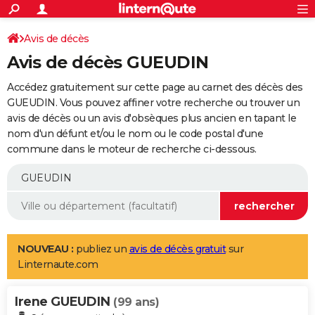
ACTUALITÉS
Connexion
S'inscrire
Avis de décès
Rechercher
Société
Education
Villes
Politique
Faits Divers
Monde
+
SPORT
Avis de décès GUEUDIN
Football
Cyclisme
Forum
Coupe du monde 2026
Tennis
Rugby
CULTURE
Accédez gratuitement sur cette page au carnet des décès des
TNT
Cinéma
Musique
Programme TV
Streaming
Sorties cinéma
+
GUEUDIN. Vous pouvez affiner votre recherche ou trouver un
FINANCE
avis de décès ou un avis d'obsèques plus ancien en tapant le
Impôts
Immobilier
Banque
Crédit
Retraite
Epargne
Risques naturels par ville
Assurance
AUTO
nom d'un défunt et/ou le nom ou le code postal d'une
commune dans le moteur de recherche ci-dessous.
Réserver un essai
Berlines
Forum auto
Essais
Citadines
SUV
+
HIGH-TECH
Meilleur smartphone
Ordinateurs
Guide high-tech
Mobiles
Internet
Jeux vidéo
+
BRICOLAGE
Aménagement intérieur
Cuisine
Jardinage
+
Forum
Extérieur
Salle de bains
Rangement
WEEK-END
Escapades
Expositions
Week-end nature
Guides de France
Patrimoine
Musées
+
LIFESTYLE
NOUVEAU :
publiez un
avis de décès gratuit
sur
Linternaute.com
Bien-être
Mode
+
Art de vivre
Loisirs
Modes de vie
SANTE
Irene GUEUDIN
Guide de la santé
Médicaments
+
Alimentation
Maladies
Sommeil
(99 ans)
VOYAGE