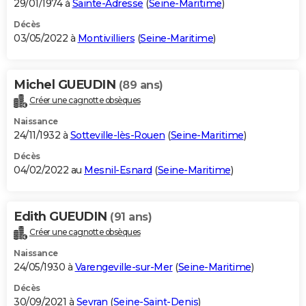
29/01/1974 à
Sainte-Adresse
(
Seine-Maritime
)
Décès
03/05/2022 à
Montivilliers
(
Seine-Maritime
)
Michel GUEUDIN
(89 ans)
Créer une cagnotte obsèques
Naissance
24/11/1932 à
Sotteville-lès-Rouen
(
Seine-Maritime
)
Décès
04/02/2022 au
Mesnil-Esnard
(
Seine-Maritime
)
Edith GUEUDIN
(91 ans)
Créer une cagnotte obsèques
Naissance
24/05/1930 à
Varengeville-sur-Mer
(
Seine-Maritime
)
Décès
30/09/2021 à
Sevran
(
Seine-Saint-Denis
)