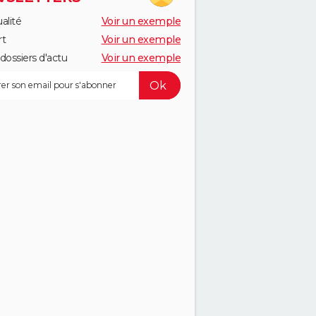
alité
Voir un exemple
rt
Voir un exemple
dossiers d'actu
Voir un exemple