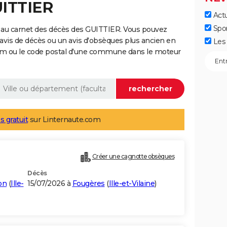
UITTIER
Actu
Spo
 au carnet des décès des GUITTIER. Vous pouvez
 avis de décès ou un avis d'obsèques plus ancien en
Les 
nom ou le code postal d'une commune dans le moteur
s gratuit
sur Linternaute.com
Créer une cagnotte obsèques
Décès
on
(
Ille-
15/07/2026 à
Fougères
(
Ille-et-Vilaine
)