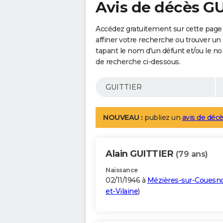
Avis de décès G
Accédez gratuitement sur cette page
affiner votre recherche ou trouver un
tapant le nom d'un défunt et/ou le 
de recherche ci-dessous.
NOUVEAU :
publiez un
avis de décè
Alain GUITTIER
(79 ans)
Naissance
02/11/1946 à
Mézières-sur-Couesn
et-Vilaine
)