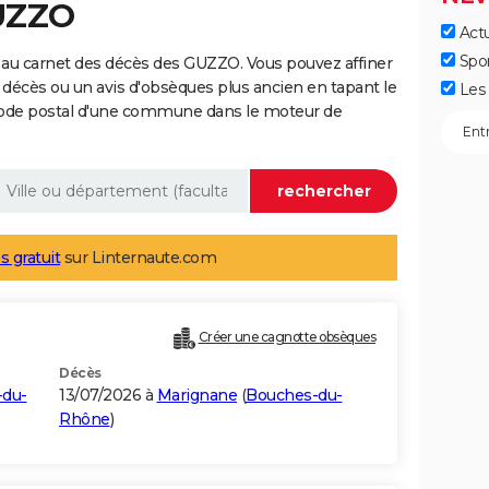
GUZZO
Actu
Spo
 au carnet des décès des GUZZO. Vous pouvez affiner
 décès ou un avis d'obsèques plus ancien en tapant le
Les 
code postal d'une commune dans le moteur de
s gratuit
sur Linternaute.com
Créer une cagnotte obsèques
Décès
-du-
13/07/2026 à
Marignane
(
Bouches-du-
Rhône
)