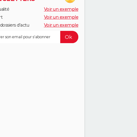
alité
Voir un exemple
rt
Voir un exemple
dossiers d'actu
Voir un exemple