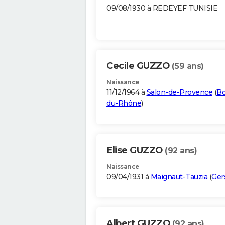
09/08/1930 à REDEYEF TUNISIE
Cecile GUZZO
(59 ans)
Naissance
11/12/1964 à
Salon-de-Provence
(
Bo
du-Rhône
)
Elise GUZZO
(92 ans)
Naissance
09/04/1931 à
Maignaut-Tauzia
(
Ger
Albert GUZZO
(92 ans)