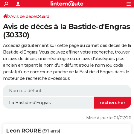
ACTUALITÉS
Connexion
S'inscrire
Avis de décès
Gard
Rechercher
Société
Education
Villes
Politique
Faits Divers
Monde
+
SPORT
Avis de décès à la Bastide-d'Engras
Football
Cyclisme
Forum
Coupe du monde 2026
Tennis
Rugby
CULTURE
(30330)
TNT
Cinéma
Musique
Programme TV
Streaming
Sorties cinéma
+
FINANCE
Accédez gratuitement sur cette page au carnet des décès de la
Bastide-d'Engras. Vous pouvez affiner votre recherche, trouver
Impôts
Immobilier
Banque
Crédit
Retraite
Epargne
Risques naturels par ville
Assurance
AUTO
un avis de décès, une nécrologie ou un avis d'obsèques plus
ancien en tapant le nom d'un défunt et/ou le nom (ou code
Réserver un essai
Berlines
Forum auto
Essais
Citadines
SUV
+
HIGH-TECH
postal) d'une commune proche de la Bastide-d'Engras dans le
moteur de recherche ci-dessous.
Meilleur smartphone
Ordinateurs
Guide high-tech
Mobiles
Internet
Jeux vidéo
+
BRICOLAGE
Aménagement intérieur
Cuisine
Jardinage
+
Forum
Extérieur
Salle de bains
Rangement
WEEK-END
Escapades
Expositions
Week-end nature
Guides de France
Patrimoine
Musées
+
LIFESTYLE
Bien-être
Mode
+
Art de vivre
Loisirs
Modes de vie
SANTE
Mise à jour le 01/07/26
Guide de la santé
Médicaments
+
Alimentation
Maladies
Sommeil
VOYAGE
Leon ROURE
(91 ans)