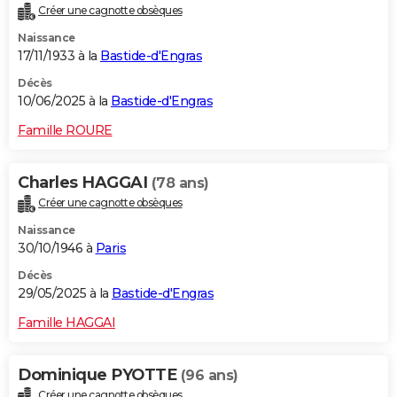
Créer une cagnotte obsèques
City break
Voyage de noces
Climat
Destinations
Voyage nature
Forum
+
PHOTO
Naissance
17/11/1933 à la
Bastide-d'Engras
GUIDES D'ACHAT
Décès
BONS PLANS
10/06/2025 à la
Bastide-d'Engras
CARTE DE VOEUX
Famille ROURE
Carte Bonne année
Carte Pâques
Carte de Noël
Carte Saint-Valentin
Carte d'anniversaire
DICTIONNAIRE
Charles HAGGAI
(78 ans)
Biographies
Expressions
Dictionnaire
Citations
Proverbes
PROGRAMME TV
Créer une cagnotte obsèques
Naissance
COPAINS D'AVANT
30/10/1946 à
Paris
Se connecter
Collèges
Universités
Service militaire
S'inscrire
Lycées
Primaires
Entreprises
Avis de recherche
AVIS DE DÉCÈS
Décès
29/05/2025 à la
Bastide-d'Engras
FORUM
Famille HAGGAI
Lifestyle
Sport
Television
Cinema
Bricolage
Culture
Auto
Voyage
Dominique PYOTTE
(96 ans)
Créer une cagnotte obsèques