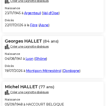
Créer une cagnotte obsèques
City break
Voyage de noces
Climat
Destinations
Voyage nature
Forum
+
PHOTO
Naissance
23/11/1945 à
Argenteuil
(
Val-d'Oise
)
GUIDES D'ACHAT
Décès
22/07/2026 à la
Fère
(
Aisne
)
BONS PLANS
CARTE DE VOEUX
Georges HALLET
(84 ans)
Carte Bonne année
Carte Pâques
Carte de Noël
Carte Saint-Valentin
Carte d'anniversaire
DICTIONNAIRE
Créer une cagnotte obsèques
Biographies
Expressions
Dictionnaire
Citations
Proverbes
PROGRAMME TV
Naissance
04/08/1941 à
Lyon
(
Rhône
)
COPAINS D'AVANT
Décès
19/07/2026 à
Montpon-Ménestérol
(
Dordogne
)
Se connecter
Collèges
Universités
Service militaire
S'inscrire
Lycées
Primaires
Entreprises
Avis de recherche
AVIS DE DÉCÈS
FORUM
Michel HALLET
(77 ans)
Lifestyle
Sport
Television
Cinema
Bricolage
Culture
Auto
Voyage
Créer une cagnotte obsèques
Naissance
05/09/1948 à HACCOURT BELGIQUE