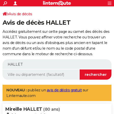
ACTUALITÉS
Connexion
S'inscrire
Avis de décès
Rechercher
Société
Education
Villes
Politique
Faits Divers
Monde
+
SPORT
Avis de décès HALLET
Football
Cyclisme
Forum
Coupe du monde 2026
Tennis
Rugby
CULTURE
Accédez gratuitement sur cette page au carnet des décès des
TNT
Cinéma
Musique
Programme TV
Streaming
Sorties cinéma
+
HALLET. Vous pouvez affiner votre recherche ou trouver un
FINANCE
avis de décès ou un avis d'obsèques plus ancien en tapant le
Impôts
Immobilier
Banque
Crédit
Retraite
Epargne
Risques naturels par ville
Assurance
AUTO
nom d'un défunt et/ou le nom ou le code postal d'une
commune dans le moteur de recherche ci-dessous.
Réserver un essai
Berlines
Forum auto
Essais
Citadines
SUV
+
HIGH-TECH
Meilleur smartphone
Ordinateurs
Guide high-tech
Mobiles
Internet
Jeux vidéo
+
BRICOLAGE
Aménagement intérieur
Cuisine
Jardinage
+
Forum
Extérieur
Salle de bains
Rangement
WEEK-END
Escapades
Expositions
Week-end nature
Guides de France
Patrimoine
Musées
+
LIFESTYLE
NOUVEAU :
publiez un
avis de décès gratuit
sur
Linternaute.com
Bien-être
Mode
+
Art de vivre
Loisirs
Modes de vie
SANTE
Mireille HALLET
Guide de la santé
Médicaments
+
Alimentation
Maladies
Sommeil
(80 ans)
VOYAGE