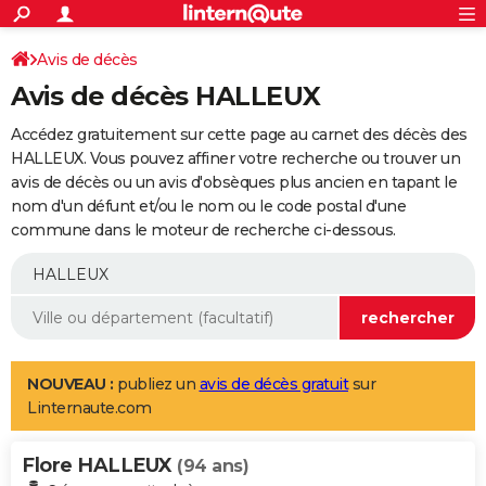
ACTUALITÉS
Connexion
S'inscrire
Avis de décès
Rechercher
Société
Education
Villes
Politique
Faits Divers
Monde
+
SPORT
Avis de décès HALLEUX
Football
Cyclisme
Forum
Coupe du monde 2026
Tennis
Rugby
CULTURE
Accédez gratuitement sur cette page au carnet des décès des
TNT
Cinéma
Musique
Programme TV
Streaming
Sorties cinéma
+
HALLEUX. Vous pouvez affiner votre recherche ou trouver un
FINANCE
avis de décès ou un avis d'obsèques plus ancien en tapant le
Impôts
Immobilier
Banque
Crédit
Retraite
Epargne
Risques naturels par ville
Assurance
AUTO
nom d'un défunt et/ou le nom ou le code postal d'une
commune dans le moteur de recherche ci-dessous.
Réserver un essai
Berlines
Forum auto
Essais
Citadines
SUV
+
HIGH-TECH
Meilleur smartphone
Ordinateurs
Guide high-tech
Mobiles
Internet
Jeux vidéo
+
BRICOLAGE
Aménagement intérieur
Cuisine
Jardinage
+
Forum
Extérieur
Salle de bains
Rangement
WEEK-END
Escapades
Expositions
Week-end nature
Guides de France
Patrimoine
Musées
+
LIFESTYLE
NOUVEAU :
publiez un
avis de décès gratuit
sur
Linternaute.com
Bien-être
Mode
+
Art de vivre
Loisirs
Modes de vie
SANTE
Flore HALLEUX
Guide de la santé
Médicaments
+
Alimentation
Maladies
Sommeil
(94 ans)
VOYAGE