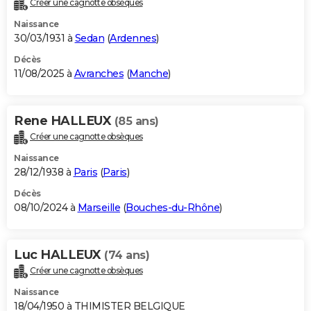
Créer une cagnotte obsèques
City break
Voyage de noces
Climat
Destinations
Voyage nature
Forum
+
PHOTO
Naissance
30/03/1931 à
Sedan
(
Ardennes
)
GUIDES D'ACHAT
Décès
11/08/2025 à
Avranches
(
Manche
)
BONS PLANS
CARTE DE VOEUX
Rene HALLEUX
(85 ans)
Carte Bonne année
Carte Pâques
Carte de Noël
Carte Saint-Valentin
Carte d'anniversaire
DICTIONNAIRE
Créer une cagnotte obsèques
Biographies
Expressions
Dictionnaire
Citations
Proverbes
PROGRAMME TV
Naissance
28/12/1938 à
Paris
(
Paris
)
COPAINS D'AVANT
Décès
08/10/2024 à
Marseille
(
Bouches-du-Rhône
)
Se connecter
Collèges
Universités
Service militaire
S'inscrire
Lycées
Primaires
Entreprises
Avis de recherche
AVIS DE DÉCÈS
FORUM
Luc HALLEUX
(74 ans)
Lifestyle
Sport
Television
Cinema
Bricolage
Culture
Auto
Voyage
Créer une cagnotte obsèques
Naissance
18/04/1950 à THIMISTER BELGIQUE