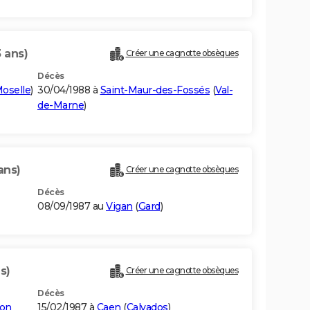
 ans)
Créer une cagnotte obsèques
Décès
oselle
)
30/04/1988 à
Saint-Maur-des-Fossés
(
Val-
de-Marne
)
ans)
Créer une cagnotte obsèques
Décès
08/09/1987 au
Vigan
(
Gard
)
s)
Créer une cagnotte obsèques
Décès
çon
15/02/1987 à
Caen
(
Calvados
)