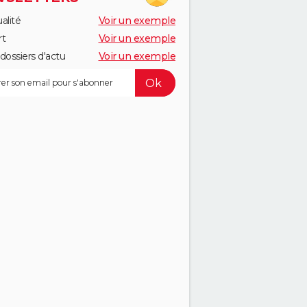
alité
Voir un exemple
rt
Voir un exemple
dossiers d'actu
Voir un exemple