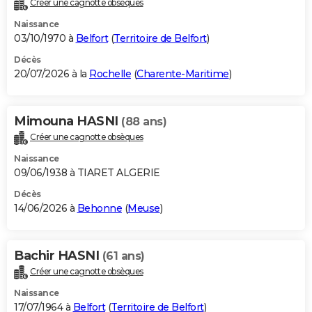
Créer une cagnotte obsèques
City break
Voyage de noces
Climat
Destinations
Voyage nature
Forum
+
PHOTO
Naissance
03/10/1970 à
Belfort
(
Territoire de Belfort
)
GUIDES D'ACHAT
Décès
20/07/2026 à la
Rochelle
(
Charente-Maritime
)
BONS PLANS
CARTE DE VOEUX
Mimouna HASNI
(88 ans)
Carte Bonne année
Carte Pâques
Carte de Noël
Carte Saint-Valentin
Carte d'anniversaire
DICTIONNAIRE
Créer une cagnotte obsèques
Biographies
Expressions
Dictionnaire
Citations
Proverbes
PROGRAMME TV
Naissance
09/06/1938 à TIARET ALGERIE
COPAINS D'AVANT
Décès
14/06/2026 à
Behonne
(
Meuse
)
Se connecter
Collèges
Universités
Service militaire
S'inscrire
Lycées
Primaires
Entreprises
Avis de recherche
AVIS DE DÉCÈS
FORUM
Bachir HASNI
(61 ans)
Lifestyle
Sport
Television
Cinema
Bricolage
Culture
Auto
Voyage
Créer une cagnotte obsèques
Naissance
17/07/1964 à
Belfort
(
Territoire de Belfort
)