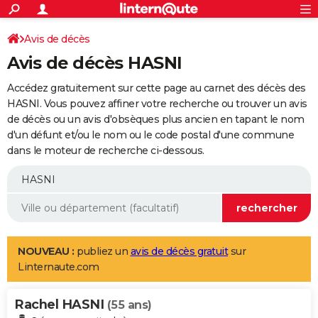
ACTUALITÉS
Connexion
S'inscrire
Avis de décès
Rechercher
Société
Education
Villes
Politique
Faits Divers
Monde
+
SPORT
Avis de décès HASNI
Football
Cyclisme
Forum
Coupe du monde 2026
Tennis
Rugby
CULTURE
Accédez gratuitement sur cette page au carnet des décès des
TNT
Cinéma
Musique
Programme TV
Streaming
Sorties cinéma
+
HASNI. Vous pouvez affiner votre recherche ou trouver un avis
FINANCE
de décès ou un avis d'obsèques plus ancien en tapant le nom
Impôts
Immobilier
Banque
Crédit
Retraite
Epargne
Risques naturels par ville
Assurance
AUTO
d'un défunt et/ou le nom ou le code postal d'une commune
dans le moteur de recherche ci-dessous.
Réserver un essai
Berlines
Forum auto
Essais
Citadines
SUV
+
HIGH-TECH
Meilleur smartphone
Ordinateurs
Guide high-tech
Mobiles
Internet
Jeux vidéo
+
BRICOLAGE
Aménagement intérieur
Cuisine
Jardinage
+
Forum
Extérieur
Salle de bains
Rangement
WEEK-END
Escapades
Expositions
Week-end nature
Guides de France
Patrimoine
Musées
+
LIFESTYLE
NOUVEAU :
publiez un
avis de décès gratuit
sur
Linternaute.com
Bien-être
Mode
+
Art de vivre
Loisirs
Modes de vie
SANTE
Rachel HASNI
Guide de la santé
Médicaments
+
Alimentation
Maladies
Sommeil
(55 ans)
VOYAGE