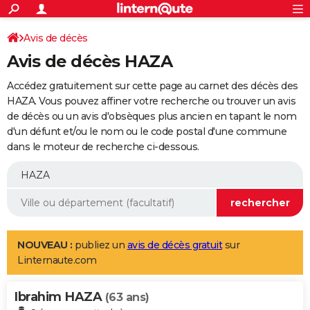
ACTUALITÉS
Connexion
S'inscrire
Avis de décès
Rechercher
Société
Education
Villes
Politique
Faits Divers
Monde
+
SPORT
Avis de décès HAZA
Football
Cyclisme
Forum
Coupe du monde 2026
Tennis
Rugby
CULTURE
Accédez gratuitement sur cette page au carnet des décès des
TNT
Cinéma
Musique
Programme TV
Streaming
Sorties cinéma
+
HAZA. Vous pouvez affiner votre recherche ou trouver un avis
FINANCE
de décès ou un avis d'obsèques plus ancien en tapant le nom
Impôts
Immobilier
Banque
Crédit
Retraite
Epargne
Risques naturels par ville
Assurance
AUTO
d'un défunt et/ou le nom ou le code postal d'une commune
dans le moteur de recherche ci-dessous.
Réserver un essai
Berlines
Forum auto
Essais
Citadines
SUV
+
HIGH-TECH
Meilleur smartphone
Ordinateurs
Guide high-tech
Mobiles
Internet
Jeux vidéo
+
BRICOLAGE
Aménagement intérieur
Cuisine
Jardinage
+
Forum
Extérieur
Salle de bains
Rangement
WEEK-END
Escapades
Expositions
Week-end nature
Guides de France
Patrimoine
Musées
+
LIFESTYLE
NOUVEAU :
publiez un
avis de décès gratuit
sur
Linternaute.com
Bien-être
Mode
+
Art de vivre
Loisirs
Modes de vie
SANTE
Ibrahim HAZA
Guide de la santé
Médicaments
+
Alimentation
Maladies
Sommeil
(63 ans)
VOYAGE