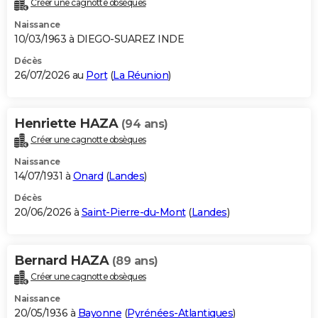
Créer une cagnotte obsèques
City break
Voyage de noces
Climat
Destinations
Voyage nature
Forum
+
PHOTO
Naissance
10/03/1963 à DIEGO-SUAREZ INDE
GUIDES D'ACHAT
Décès
26/07/2026 au
Port
(
La Réunion
)
BONS PLANS
CARTE DE VOEUX
Henriette HAZA
(94 ans)
Carte Bonne année
Carte Pâques
Carte de Noël
Carte Saint-Valentin
Carte d'anniversaire
DICTIONNAIRE
Créer une cagnotte obsèques
Biographies
Expressions
Dictionnaire
Citations
Proverbes
PROGRAMME TV
Naissance
14/07/1931 à
Onard
(
Landes
)
COPAINS D'AVANT
Décès
20/06/2026 à
Saint-Pierre-du-Mont
(
Landes
)
Se connecter
Collèges
Universités
Service militaire
S'inscrire
Lycées
Primaires
Entreprises
Avis de recherche
AVIS DE DÉCÈS
FORUM
Bernard HAZA
(89 ans)
Lifestyle
Sport
Television
Cinema
Bricolage
Culture
Auto
Voyage
Créer une cagnotte obsèques
Naissance
20/05/1936 à
Bayonne
(
Pyrénées-Atlantiques
)