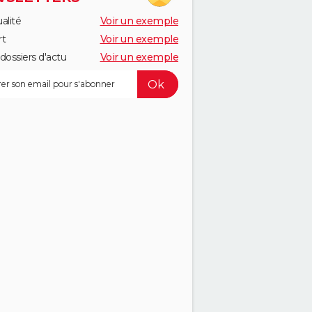
alité
Voir un exemple
rt
Voir un exemple
dossiers d'actu
Voir un exemple