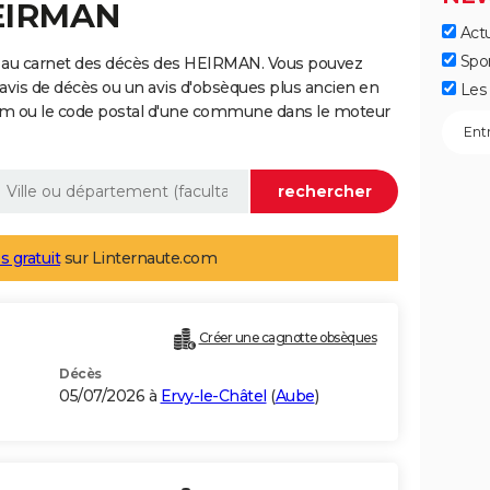
HEIRMAN
Actu
Spo
e au carnet des décès des HEIRMAN. Vous pouvez
 avis de décès ou un avis d'obsèques plus ancien en
Les 
nom ou le code postal d'une commune dans le moteur
s gratuit
sur Linternaute.com
Créer une cagnotte obsèques
Décès
05/07/2026 à
Ervy-le-Châtel
(
Aube
)