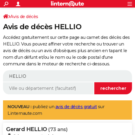
ACTUALITÉS
Connexion
S'inscrire
Avis de décès
Rechercher
Société
Education
Villes
Politique
Faits Divers
Monde
+
SPORT
Avis de décès HELLIO
Football
Cyclisme
Forum
Coupe du monde 2026
Tennis
Rugby
CULTURE
Accédez gratuitement sur cette page au carnet des décès des
TNT
Cinéma
Musique
Programme TV
Streaming
Sorties cinéma
+
HELLIO. Vous pouvez affiner votre recherche ou trouver un
FINANCE
avis de décès ou un avis d'obsèques plus ancien en tapant le
Impôts
Immobilier
Banque
Crédit
Retraite
Epargne
Risques naturels par ville
Assurance
AUTO
nom d'un défunt et/ou le nom ou le code postal d'une
commune dans le moteur de recherche ci-dessous.
Réserver un essai
Berlines
Forum auto
Essais
Citadines
SUV
+
HIGH-TECH
Meilleur smartphone
Ordinateurs
Guide high-tech
Mobiles
Internet
Jeux vidéo
+
BRICOLAGE
Aménagement intérieur
Cuisine
Jardinage
+
Forum
Extérieur
Salle de bains
Rangement
WEEK-END
Escapades
Expositions
Week-end nature
Guides de France
Patrimoine
Musées
+
LIFESTYLE
NOUVEAU :
publiez un
avis de décès gratuit
sur
Linternaute.com
Bien-être
Mode
+
Art de vivre
Loisirs
Modes de vie
SANTE
Gerard HELLIO
Guide de la santé
Médicaments
+
Alimentation
Maladies
Sommeil
(73 ans)
VOYAGE