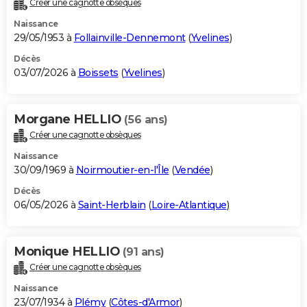
Créer une cagnotte obsèques
City break
Voyage de noces
Climat
Destinations
Voyage nature
Forum
+
PHOTO
Naissance
29/05/1953 à
Follainville-Dennemont
(
Yvelines
)
GUIDES D'ACHAT
Décès
03/07/2026 à
Boissets
(
Yvelines
)
BONS PLANS
CARTE DE VOEUX
Morgane HELLIO
(56 ans)
Carte Bonne année
Carte Pâques
Carte de Noël
Carte Saint-Valentin
Carte d'anniversaire
DICTIONNAIRE
Créer une cagnotte obsèques
Biographies
Expressions
Dictionnaire
Citations
Proverbes
PROGRAMME TV
Naissance
30/09/1969 à
Noirmoutier-en-l'Île
(
Vendée
)
COPAINS D'AVANT
Décès
06/05/2026 à
Saint-Herblain
(
Loire-Atlantique
)
Se connecter
Collèges
Universités
Service militaire
S'inscrire
Lycées
Primaires
Entreprises
Avis de recherche
AVIS DE DÉCÈS
FORUM
Monique HELLIO
(91 ans)
Lifestyle
Sport
Television
Cinema
Bricolage
Culture
Auto
Voyage
Créer une cagnotte obsèques
Naissance
23/07/1934 à
Plémy
(
Côtes-d'Armor
)