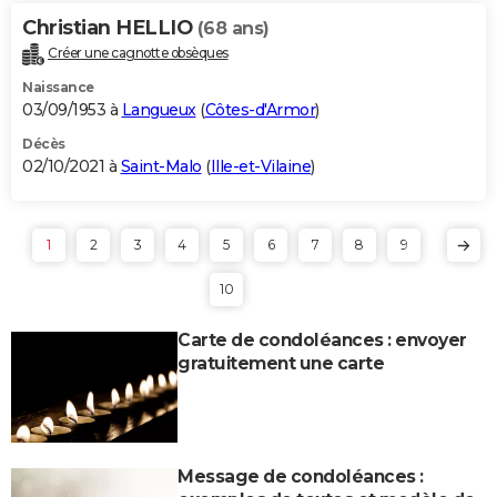
Christian HELLIO
(68 ans)
Créer une cagnotte obsèques
Naissance
03/09/1953 à
Langueux
(
Côtes-d'Armor
)
Décès
02/10/2021 à
Saint-Malo
(
Ille-et-Vilaine
)
1
2
3
4
5
6
7
8
9
10
Carte de condoléances : envoyer
gratuitement une carte
Message de condoléances :