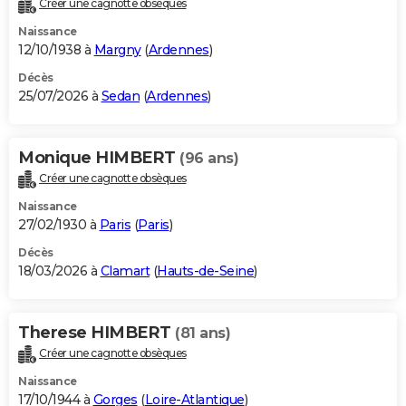
Créer une cagnotte obsèques
City break
Voyage de noces
Climat
Destinations
Voyage nature
Forum
+
PHOTO
Naissance
12/10/1938 à
Margny
(
Ardennes
)
GUIDES D'ACHAT
Décès
25/07/2026 à
Sedan
(
Ardennes
)
BONS PLANS
CARTE DE VOEUX
Monique HIMBERT
(96 ans)
Carte Bonne année
Carte Pâques
Carte de Noël
Carte Saint-Valentin
Carte d'anniversaire
DICTIONNAIRE
Créer une cagnotte obsèques
Biographies
Expressions
Dictionnaire
Citations
Proverbes
PROGRAMME TV
Naissance
27/02/1930 à
Paris
(
Paris
)
COPAINS D'AVANT
Décès
18/03/2026 à
Clamart
(
Hauts-de-Seine
)
Se connecter
Collèges
Universités
Service militaire
S'inscrire
Lycées
Primaires
Entreprises
Avis de recherche
AVIS DE DÉCÈS
FORUM
Therese HIMBERT
(81 ans)
Lifestyle
Sport
Television
Cinema
Bricolage
Culture
Auto
Voyage
Créer une cagnotte obsèques
Naissance
17/10/1944 à
Gorges
(
Loire-Atlantique
)