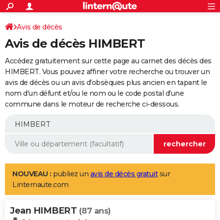
ACTUALITÉS
Connexion
S'inscrire
Avis de décès
Rechercher
Société
Education
Villes
Politique
Faits Divers
Monde
+
SPORT
Avis de décès HIMBERT
Football
Cyclisme
Forum
Coupe du monde 2026
Tennis
Rugby
CULTURE
Accédez gratuitement sur cette page au carnet des décès des
TNT
Cinéma
Musique
Programme TV
Streaming
Sorties cinéma
+
HIMBERT. Vous pouvez affiner votre recherche ou trouver un
FINANCE
avis de décès ou un avis d'obsèques plus ancien en tapant le
Impôts
Immobilier
Banque
Crédit
Retraite
Epargne
Risques naturels par ville
Assurance
AUTO
nom d'un défunt et/ou le nom ou le code postal d'une
commune dans le moteur de recherche ci-dessous.
Réserver un essai
Berlines
Forum auto
Essais
Citadines
SUV
+
HIGH-TECH
Meilleur smartphone
Ordinateurs
Guide high-tech
Mobiles
Internet
Jeux vidéo
+
BRICOLAGE
Aménagement intérieur
Cuisine
Jardinage
+
Forum
Extérieur
Salle de bains
Rangement
WEEK-END
Escapades
Expositions
Week-end nature
Guides de France
Patrimoine
Musées
+
LIFESTYLE
NOUVEAU :
publiez un
avis de décès gratuit
sur
Linternaute.com
Bien-être
Mode
+
Art de vivre
Loisirs
Modes de vie
SANTE
Jean HIMBERT
Guide de la santé
Médicaments
+
Alimentation
Maladies
Sommeil
(87 ans)
VOYAGE