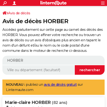
ACTUALITÉS
Connexion
S'inscrire
Avis de décès
Rechercher
Société
Education
Villes
Politique
Faits Divers
Monde
+
SPORT
Avis de décès HORBER
Football
Cyclisme
Forum
Coupe du monde 2026
Tennis
Rugby
CULTURE
Accédez gratuitement sur cette page au carnet des décès des
TNT
Cinéma
Musique
Programme TV
Streaming
Sorties cinéma
+
HORBER. Vous pouvez affiner votre recherche ou trouver un
FINANCE
avis de décès ou un avis d'obsèques plus ancien en tapant le
Impôts
Immobilier
Banque
Crédit
Retraite
Epargne
Risques naturels par ville
Assurance
AUTO
nom d'un défunt et/ou le nom ou le code postal d'une
commune dans le moteur de recherche ci-dessous.
Réserver un essai
Berlines
Forum auto
Essais
Citadines
SUV
+
HIGH-TECH
Meilleur smartphone
Ordinateurs
Guide high-tech
Mobiles
Internet
Jeux vidéo
+
BRICOLAGE
Aménagement intérieur
Cuisine
Jardinage
+
Forum
Extérieur
Salle de bains
Rangement
WEEK-END
Escapades
Expositions
Week-end nature
Guides de France
Patrimoine
Musées
+
LIFESTYLE
NOUVEAU :
publiez un
avis de décès gratuit
sur
Linternaute.com
Bien-être
Mode
+
Art de vivre
Loisirs
Modes de vie
SANTE
Marie-claire HORBER
Guide de la santé
Médicaments
+
Alimentation
Maladies
Sommeil
(82 ans)
VOYAGE