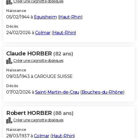
Créer une cagnotte obsèques
City break
Voyage de noces
Climat
Destinations
Voyage nature
Forum
+
PHOTO
Naissance
05/02/1944 à
Eguisheim
(
Haut-Rhin
)
GUIDES D'ACHAT
Décès
24/02/2026 à
Colmar
(
Haut-Rhin
)
BONS PLANS
CARTE DE VOEUX
Claude HORBER
(82 ans)
Carte Bonne année
Carte Pâques
Carte de Noël
Carte Saint-Valentin
Carte d'anniversaire
DICTIONNAIRE
Créer une cagnotte obsèques
Biographies
Expressions
Dictionnaire
Citations
Proverbes
PROGRAMME TV
Naissance
09/03/1943 à CAROUGE SUISSE
COPAINS D'AVANT
Décès
07/02/2026 à
Saint-Martin-de-Crau
(
Bouches-du-Rhône
)
Se connecter
Collèges
Universités
Service militaire
S'inscrire
Lycées
Primaires
Entreprises
Avis de recherche
AVIS DE DÉCÈS
FORUM
Robert HORBER
(88 ans)
Lifestyle
Sport
Television
Cinema
Bricolage
Culture
Auto
Voyage
Créer une cagnotte obsèques
Naissance
28/03/1937 à
Colmar
(
Haut-Rhin
)