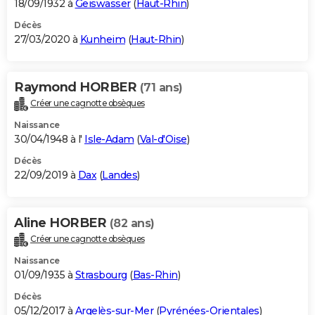
18/09/1932 à
Geiswasser
(
Haut-Rhin
)
Décès
27/03/2020 à
Kunheim
(
Haut-Rhin
)
Raymond HORBER
(71 ans)
Créer une cagnotte obsèques
Naissance
30/04/1948 à l'
Isle-Adam
(
Val-d'Oise
)
Décès
22/09/2019 à
Dax
(
Landes
)
Aline HORBER
(82 ans)
Créer une cagnotte obsèques
Naissance
01/09/1935 à
Strasbourg
(
Bas-Rhin
)
Décès
05/12/2017 à
Argelès-sur-Mer
(
Pyrénées-Orientales
)