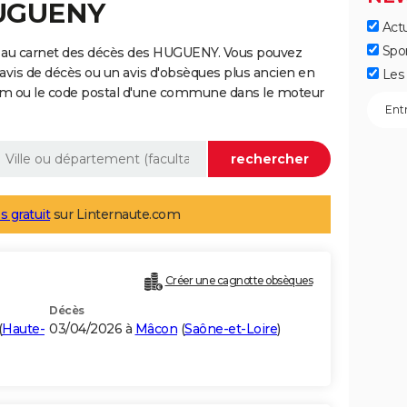
HUGUENY
Actu
Spo
e au carnet des décès des HUGUENY. Vous pouvez
 avis de décès ou un avis d'obsèques plus ancien en
Les 
nom ou le code postal d'une commune dans le moteur
s gratuit
sur Linternaute.com
Créer une cagnotte obsèques
Décès
(
Haute-
03/04/2026 à
Mâcon
(
Saône-et-Loire
)