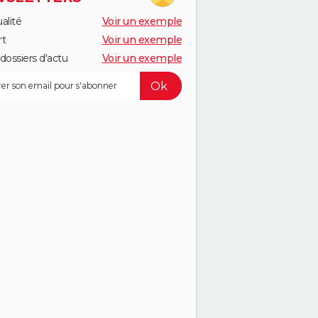
alité
Voir un exemple
rt
Voir un exemple
dossiers d'actu
Voir un exemple