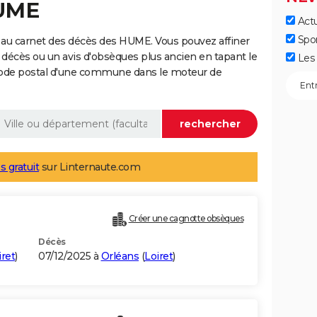
HUME
Actu
Spo
 au carnet des décès des HUME. Vous pouvez affiner
 décès ou un avis d'obsèques plus ancien en tapant le
Les 
code postal d'une commune dans le moteur de
s gratuit
sur Linternaute.com
Créer une cagnotte obsèques
Décès
iret
)
07/12/2025 à
Orléans
(
Loiret
)