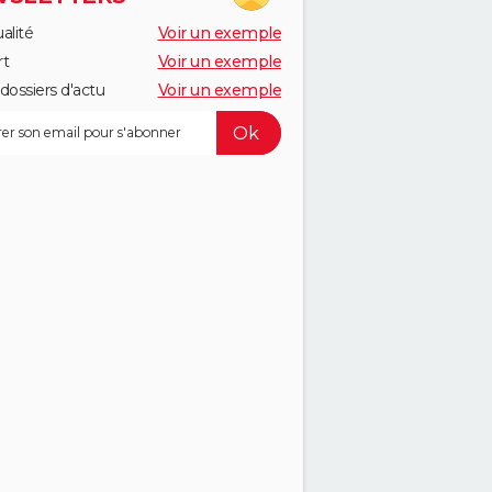
alité
Voir un exemple
rt
Voir un exemple
dossiers d'actu
Voir un exemple