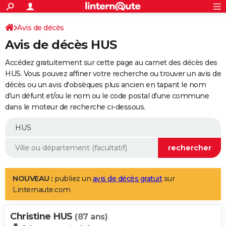
ACTUALITÉS
Connexion
S'inscrire
Avis de décès
Rechercher
Société
Education
Villes
Politique
Faits Divers
Monde
+
SPORT
Avis de décès HUS
Football
Cyclisme
Forum
Coupe du monde 2026
Tennis
Rugby
CULTURE
Accédez gratuitement sur cette page au carnet des décès des
TNT
Cinéma
Musique
Programme TV
Streaming
Sorties cinéma
+
HUS. Vous pouvez affiner votre recherche ou trouver un avis de
FINANCE
décès ou un avis d'obsèques plus ancien en tapant le nom
Impôts
Immobilier
Banque
Crédit
Retraite
Epargne
Risques naturels par ville
Assurance
AUTO
d'un défunt et/ou le nom ou le code postal d'une commune
dans le moteur de recherche ci-dessous.
Réserver un essai
Berlines
Forum auto
Essais
Citadines
SUV
+
HIGH-TECH
Meilleur smartphone
Ordinateurs
Guide high-tech
Mobiles
Internet
Jeux vidéo
+
BRICOLAGE
Aménagement intérieur
Cuisine
Jardinage
+
Forum
Extérieur
Salle de bains
Rangement
WEEK-END
Escapades
Expositions
Week-end nature
Guides de France
Patrimoine
Musées
+
LIFESTYLE
NOUVEAU :
publiez un
avis de décès gratuit
sur
Linternaute.com
Bien-être
Mode
+
Art de vivre
Loisirs
Modes de vie
SANTE
Christine HUS
Guide de la santé
Médicaments
+
Alimentation
Maladies
Sommeil
(87 ans)
VOYAGE