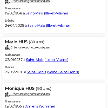
Créer une cagnotte obsèques
City break
Voyage de noces
Climat
Destinations
Voyage nature
Forum
+
PHOTO
Naissance
19/07/1938 à
Saint-Malo
(
Ille-et-Vilaine
)
GUIDES D'ACHAT
Décès
24/04/2026 à
Saint-Malo
(
Ille-et-Vilaine
)
BONS PLANS
CARTE DE VOEUX
Marie HUS
(89 ans)
Carte Bonne année
Carte Pâques
Carte de Noël
Carte Saint-Valentin
Carte d'anniversaire
DICTIONNAIRE
Créer une cagnotte obsèques
Biographies
Expressions
Dictionnaire
Citations
Proverbes
PROGRAMME TV
Naissance
03/01/1937 à
Saint-Malo
(
Ille-et-Vilaine
)
COPAINS D'AVANT
Décès
21/03/2026 à
Saint-Denis
(
Seine-Saint-Denis
)
Se connecter
Collèges
Universités
Service militaire
S'inscrire
Lycées
Primaires
Entreprises
Avis de recherche
AVIS DE DÉCÈS
FORUM
Monique HUS
(90 ans)
Lifestyle
Sport
Television
Cinema
Bricolage
Culture
Auto
Voyage
Créer une cagnotte obsèques
Naissance
12/07/1935 à
Amiens
(
Somme
)