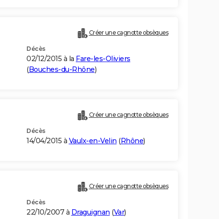
Créer une cagnotte obsèques
Décès
02/12/2015 à la
Fare-les-Oliviers
(
Bouches-du-Rhône
)
Créer une cagnotte obsèques
Décès
14/04/2015 à
Vaulx-en-Velin
(
Rhône
)
Créer une cagnotte obsèques
Décès
22/10/2007 à
Draguignan
(
Var
)