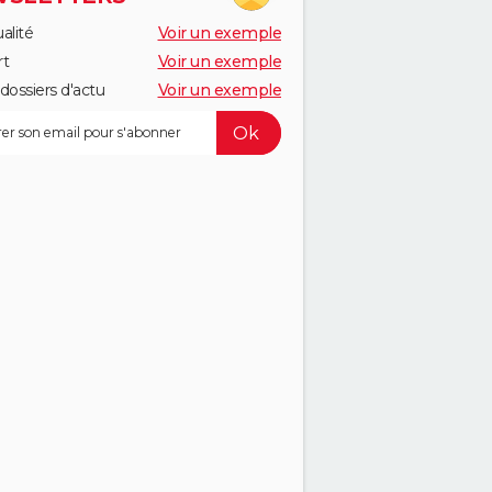
alité
Voir un exemple
rt
Voir un exemple
dossiers d'actu
Voir un exemple