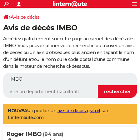
ACTUALITÉS
Connexion
S'inscrire
Avis de décès
Rechercher
Société
Education
Villes
Politique
Faits Divers
Monde
+
SPORT
Avis de décès IMBO
Football
Cyclisme
Forum
Coupe du monde 2026
Tennis
Rugby
CULTURE
Accédez gratuitement sur cette page au carnet des décès des
TNT
Cinéma
Musique
Programme TV
Streaming
Sorties cinéma
+
IMBO. Vous pouvez affiner votre recherche ou trouver un avis
FINANCE
de décès ou un avis d'obsèques plus ancien en tapant le nom
Impôts
Immobilier
Banque
Crédit
Retraite
Epargne
Risques naturels par ville
Assurance
AUTO
d'un défunt et/ou le nom ou le code postal d'une commune
dans le moteur de recherche ci-dessous.
Réserver un essai
Berlines
Forum auto
Essais
Citadines
SUV
+
HIGH-TECH
Meilleur smartphone
Ordinateurs
Guide high-tech
Mobiles
Internet
Jeux vidéo
+
BRICOLAGE
Aménagement intérieur
Cuisine
Jardinage
+
Forum
Extérieur
Salle de bains
Rangement
WEEK-END
Escapades
Expositions
Week-end nature
Guides de France
Patrimoine
Musées
+
LIFESTYLE
NOUVEAU :
publiez un
avis de décès gratuit
sur
Linternaute.com
Bien-être
Mode
+
Art de vivre
Loisirs
Modes de vie
SANTE
Roger IMBO
Guide de la santé
Médicaments
+
Alimentation
Maladies
Sommeil
(94 ans)
VOYAGE