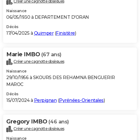
Créer une cagnotte obsèques
City break
Voyage de noces
Climat
Destinations
Voyage nature
Forum
+
PHOTO
Naissance
06/05/1930 à DEPARTEMENT D'ORAN
GUIDES D'ACHAT
Décès
17/04/2025 à
Quimper
(
Finistère
)
BONS PLANS
CARTE DE VOEUX
Marie IMBO
(67 ans)
Carte Bonne année
Carte Pâques
Carte de Noël
Carte Saint-Valentin
Carte d'anniversaire
DICTIONNAIRE
Créer une cagnotte obsèques
Biographies
Expressions
Dictionnaire
Citations
Proverbes
PROGRAMME TV
Naissance
29/10/1956 à SKOURS DES REHAMNA BENGUERIR
COPAINS D'AVANT
MAROC
Décès
Se connecter
Collèges
Universités
Service militaire
S'inscrire
Lycées
Primaires
Entreprises
Avis de recherche
AVIS DE DÉCÈS
15/07/2024 à
Perpignan
(
Pyrénées-Orientales
)
FORUM
Lifestyle
Sport
Television
Cinema
Bricolage
Culture
Auto
Voyage
Gregory IMBO
(46 ans)
Créer une cagnotte obsèques
Naissance