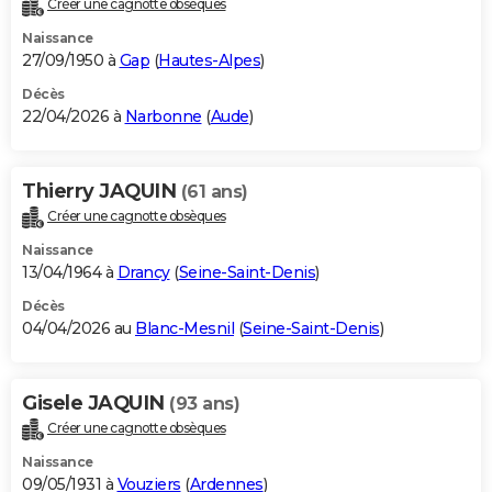
Créer une cagnotte obsèques
City break
Voyage de noces
Climat
Destinations
Voyage nature
Forum
+
PHOTO
Naissance
27/09/1950 à
Gap
(
Hautes-Alpes
)
GUIDES D'ACHAT
Décès
22/04/2026 à
Narbonne
(
Aude
)
BONS PLANS
CARTE DE VOEUX
Thierry JAQUIN
(61 ans)
Carte Bonne année
Carte Pâques
Carte de Noël
Carte Saint-Valentin
Carte d'anniversaire
DICTIONNAIRE
Créer une cagnotte obsèques
Biographies
Expressions
Dictionnaire
Citations
Proverbes
PROGRAMME TV
Naissance
13/04/1964 à
Drancy
(
Seine-Saint-Denis
)
COPAINS D'AVANT
Décès
04/04/2026 au
Blanc-Mesnil
(
Seine-Saint-Denis
)
Se connecter
Collèges
Universités
Service militaire
S'inscrire
Lycées
Primaires
Entreprises
Avis de recherche
AVIS DE DÉCÈS
FORUM
Gisele JAQUIN
(93 ans)
Lifestyle
Sport
Television
Cinema
Bricolage
Culture
Auto
Voyage
Créer une cagnotte obsèques
Naissance
09/05/1931 à
Vouziers
(
Ardennes
)