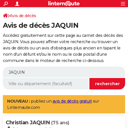
ACTUALITÉS
Connexion
S'inscrire
Avis de décès
Rechercher
Société
Education
Villes
Politique
Faits Divers
Monde
+
SPORT
Avis de décès JAQUIN
Football
Cyclisme
Forum
Coupe du monde 2026
Tennis
Rugby
CULTURE
Accédez gratuitement sur cette page au carnet des décès des
TNT
Cinéma
Musique
Programme TV
Streaming
Sorties cinéma
+
JAQUIN. Vous pouvez affiner votre recherche ou trouver un
FINANCE
avis de décès ou un avis d'obsèques plus ancien en tapant le
Impôts
Immobilier
Banque
Crédit
Retraite
Epargne
Risques naturels par ville
Assurance
AUTO
nom d'un défunt et/ou le nom ou le code postal d'une
commune dans le moteur de recherche ci-dessous.
Réserver un essai
Berlines
Forum auto
Essais
Citadines
SUV
+
HIGH-TECH
Meilleur smartphone
Ordinateurs
Guide high-tech
Mobiles
Internet
Jeux vidéo
+
BRICOLAGE
Aménagement intérieur
Cuisine
Jardinage
+
Forum
Extérieur
Salle de bains
Rangement
WEEK-END
Escapades
Expositions
Week-end nature
Guides de France
Patrimoine
Musées
+
LIFESTYLE
NOUVEAU :
publiez un
avis de décès gratuit
sur
Linternaute.com
Bien-être
Mode
+
Art de vivre
Loisirs
Modes de vie
SANTE
Christian JAQUIN
Guide de la santé
Médicaments
+
Alimentation
Maladies
Sommeil
(75 ans)
VOYAGE