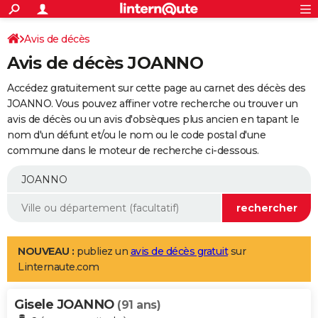
ACTUALITÉS
Connexion
S'inscrire
Avis de décès
Rechercher
Société
Education
Villes
Politique
Faits Divers
Monde
+
SPORT
Avis de décès JOANNO
Football
Cyclisme
Forum
Coupe du monde 2026
Tennis
Rugby
CULTURE
Accédez gratuitement sur cette page au carnet des décès des
TNT
Cinéma
Musique
Programme TV
Streaming
Sorties cinéma
+
JOANNO. Vous pouvez affiner votre recherche ou trouver un
FINANCE
avis de décès ou un avis d'obsèques plus ancien en tapant le
Impôts
Immobilier
Banque
Crédit
Retraite
Epargne
Risques naturels par ville
Assurance
AUTO
nom d'un défunt et/ou le nom ou le code postal d'une
commune dans le moteur de recherche ci-dessous.
Réserver un essai
Berlines
Forum auto
Essais
Citadines
SUV
+
HIGH-TECH
Meilleur smartphone
Ordinateurs
Guide high-tech
Mobiles
Internet
Jeux vidéo
+
BRICOLAGE
Aménagement intérieur
Cuisine
Jardinage
+
Forum
Extérieur
Salle de bains
Rangement
WEEK-END
Escapades
Expositions
Week-end nature
Guides de France
Patrimoine
Musées
+
LIFESTYLE
NOUVEAU :
publiez un
avis de décès gratuit
sur
Linternaute.com
Bien-être
Mode
+
Art de vivre
Loisirs
Modes de vie
SANTE
Gisele JOANNO
Guide de la santé
Médicaments
+
Alimentation
Maladies
Sommeil
(91 ans)
VOYAGE