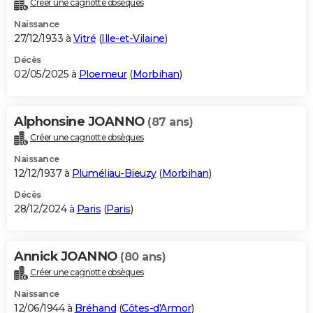
Créer une cagnotte obsèques
City break
Voyage de noces
Climat
Destinations
Voyage nature
Forum
+
PHOTO
Naissance
27/12/1933 à
Vitré
(
Ille-et-Vilaine
)
GUIDES D'ACHAT
Décès
02/05/2025 à
Ploemeur
(
Morbihan
)
BONS PLANS
CARTE DE VOEUX
Alphonsine JOANNO
(87 ans)
Carte Bonne année
Carte Pâques
Carte de Noël
Carte Saint-Valentin
Carte d'anniversaire
DICTIONNAIRE
Créer une cagnotte obsèques
Biographies
Expressions
Dictionnaire
Citations
Proverbes
PROGRAMME TV
Naissance
12/12/1937 à
Pluméliau-Bieuzy
(
Morbihan
)
COPAINS D'AVANT
Décès
28/12/2024 à
Paris
(
Paris
)
Se connecter
Collèges
Universités
Service militaire
S'inscrire
Lycées
Primaires
Entreprises
Avis de recherche
AVIS DE DÉCÈS
FORUM
Annick JOANNO
(80 ans)
Lifestyle
Sport
Television
Cinema
Bricolage
Culture
Auto
Voyage
Créer une cagnotte obsèques
Naissance
12/06/1944 à
Bréhand
(
Côtes-d'Armor
)