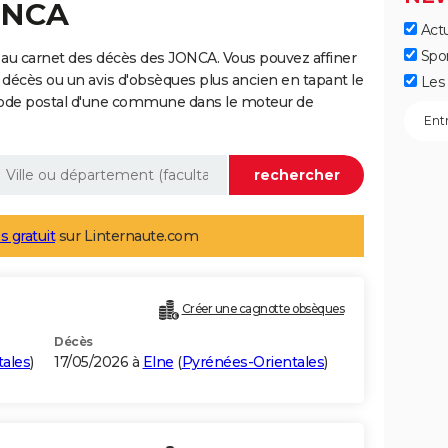
JONCA
Actu
Spo
 au carnet des décès des JONCA. Vous pouvez affiner
 décès ou un avis d'obsèques plus ancien en tapant le
Les 
code postal d'une commune dans le moteur de
s gratuit
sur Linternaute.com
Créer une cagnotte obsèques
Décès
ales
)
17/05/2026 à
Elne
(
Pyrénées-Orientales
)