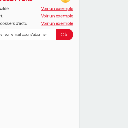
alité
Voir un exemple
rt
Voir un exemple
dossiers d'actu
Voir un exemple