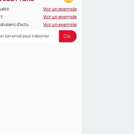
alité
Voir un exemple
rt
Voir un exemple
dossiers d'actu
Voir un exemple