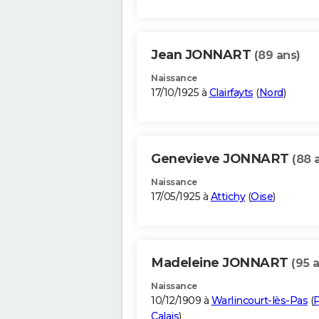
Jean JONNART
(89 ans)
Naissance
17/10/1925 à
Clairfayts
(
Nord
)
Genevieve JONNART
(88 
Naissance
17/05/1925 à
Attichy
(
Oise
)
Madeleine JONNART
(95 
Naissance
10/12/1909 à
Warlincourt-lès-Pas
(
P
Calais
)