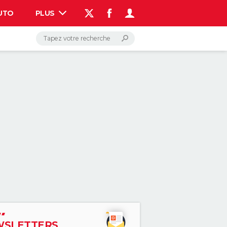
UTO
PLUS
AUTO
HIGH-TECH
BRICOLAGE
WEEK-END
LIFESTYLE
SANTE
VOYAGE
PHOTO
GUIDES D'ACHAT
BONS PLANS
CARTE DE VOEUX
DICTIONNAIRE
PROGRAMME TV
COPAINS D'AVANT
AVIS DE DÉCÈS
FORUM
Connexion
S'inscrire
Rechercher
SLETTERS