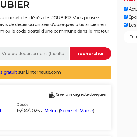
OUBIER
Actu
Spo
 au carnet des décès des JOUBIER. Vous pouvez
 avis de décès ou un avis d'obsèques plus ancien en
Les 
nom ou le code postal d'une commune dans le moteur
s gratuit
sur Linternaute.com
Créer une cagnotte obsèques
Décès
t-
16/04/2026 à
Melun
(
Seine-et-Marne
)