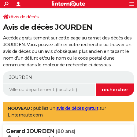
ACTUALITÉS
Connexion
S'inscrire
Avis de décès
Rechercher
Société
Education
Villes
Politique
Faits Divers
Monde
+
SPORT
Avis de décès JOURDEN
Football
Cyclisme
Forum
Coupe du monde 2026
Tennis
Rugby
CULTURE
Accédez gratuitement sur cette page au carnet des décès des
TNT
Cinéma
Musique
Programme TV
Streaming
Sorties cinéma
+
JOURDEN. Vous pouvez affiner votre recherche ou trouver un
FINANCE
avis de décès ou un avis d'obsèques plus ancien en tapant le
Impôts
Immobilier
Banque
Crédit
Retraite
Epargne
Risques naturels par ville
Assurance
AUTO
nom d'un défunt et/ou le nom ou le code postal d'une
commune dans le moteur de recherche ci-dessous.
Réserver un essai
Berlines
Forum auto
Essais
Citadines
SUV
+
HIGH-TECH
Meilleur smartphone
Ordinateurs
Guide high-tech
Mobiles
Internet
Jeux vidéo
+
BRICOLAGE
Aménagement intérieur
Cuisine
Jardinage
+
Forum
Extérieur
Salle de bains
Rangement
WEEK-END
Escapades
Expositions
Week-end nature
Guides de France
Patrimoine
Musées
+
LIFESTYLE
NOUVEAU :
publiez un
avis de décès gratuit
sur
Linternaute.com
Bien-être
Mode
+
Art de vivre
Loisirs
Modes de vie
SANTE
Gerard JOURDEN
Guide de la santé
Médicaments
+
Alimentation
Maladies
Sommeil
(80 ans)
VOYAGE