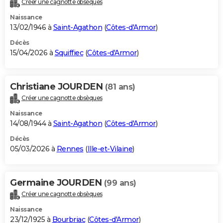
Créer une cagnotte obsèques
City break
Voyage de noces
Climat
Destinations
Voyage nature
Forum
+
PHOTO
Naissance
13/02/1946 à
Saint-Agathon
(
Côtes-d'Armor
)
GUIDES D'ACHAT
Décès
15/04/2026 à
Squiffiec
(
Côtes-d'Armor
)
BONS PLANS
CARTE DE VOEUX
Christiane JOURDEN
(81 ans)
Carte Bonne année
Carte Pâques
Carte de Noël
Carte Saint-Valentin
Carte d'anniversaire
DICTIONNAIRE
Créer une cagnotte obsèques
Biographies
Expressions
Dictionnaire
Citations
Proverbes
PROGRAMME TV
Naissance
14/08/1944 à
Saint-Agathon
(
Côtes-d'Armor
)
COPAINS D'AVANT
Décès
05/03/2026 à
Rennes
(
Ille-et-Vilaine
)
Se connecter
Collèges
Universités
Service militaire
S'inscrire
Lycées
Primaires
Entreprises
Avis de recherche
AVIS DE DÉCÈS
FORUM
Germaine JOURDEN
(99 ans)
Lifestyle
Sport
Television
Cinema
Bricolage
Culture
Auto
Voyage
Créer une cagnotte obsèques
Naissance
23/12/1925 à
Bourbriac
(
Côtes-d'Armor
)