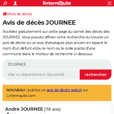
ACTUALITÉS
Connexion
S'inscrire
Avis de décès
Rechercher
Société
Education
Villes
Politique
Faits Divers
Monde
+
SPORT
Avis de décès JOURNEE
Football
Cyclisme
Forum
Coupe du monde 2026
Tennis
Rugby
CULTURE
Accédez gratuitement sur cette page au carnet des décès des
TNT
Cinéma
Musique
Programme TV
Streaming
Sorties cinéma
+
JOURNEE. Vous pouvez affiner votre recherche ou trouver un
FINANCE
avis de décès ou un avis d'obsèques plus ancien en tapant le
Impôts
Immobilier
Banque
Crédit
Retraite
Epargne
Risques naturels par ville
Assurance
AUTO
nom d'un défunt et/ou le nom ou le code postal d'une
commune dans le moteur de recherche ci-dessous.
Réserver un essai
Berlines
Forum auto
Essais
Citadines
SUV
+
HIGH-TECH
Meilleur smartphone
Ordinateurs
Guide high-tech
Mobiles
Internet
Jeux vidéo
+
BRICOLAGE
Aménagement intérieur
Cuisine
Jardinage
+
Forum
Extérieur
Salle de bains
Rangement
WEEK-END
Escapades
Expositions
Week-end nature
Guides de France
Patrimoine
Musées
+
LIFESTYLE
NOUVEAU :
publiez un
avis de décès gratuit
sur
Linternaute.com
Bien-être
Mode
+
Art de vivre
Loisirs
Modes de vie
SANTE
Andre JOURNEE
Guide de la santé
Médicaments
+
Alimentation
Maladies
Sommeil
(78 ans)
VOYAGE