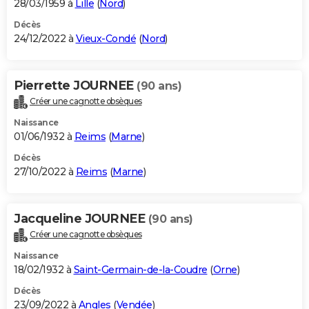
28/03/1959 à
Lille
(
Nord
)
Décès
24/12/2022 à
Vieux-Condé
(
Nord
)
Pierrette JOURNEE
(90 ans)
Créer une cagnotte obsèques
Naissance
01/06/1932 à
Reims
(
Marne
)
Décès
27/10/2022 à
Reims
(
Marne
)
Jacqueline JOURNEE
(90 ans)
Créer une cagnotte obsèques
Naissance
18/02/1932 à
Saint-Germain-de-la-Coudre
(
Orne
)
Décès
23/09/2022 à
Angles
(
Vendée
)