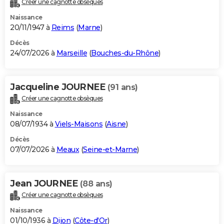
Créer une cagnotte obsèques
City break
Voyage de noces
Climat
Destinations
Voyage nature
Forum
+
PHOTO
Naissance
20/11/1947 à
Reims
(
Marne
)
GUIDES D'ACHAT
Décès
24/07/2026 à
Marseille
(
Bouches-du-Rhône
)
BONS PLANS
CARTE DE VOEUX
Jacqueline JOURNEE
(91 ans)
Carte Bonne année
Carte Pâques
Carte de Noël
Carte Saint-Valentin
Carte d'anniversaire
DICTIONNAIRE
Créer une cagnotte obsèques
Biographies
Expressions
Dictionnaire
Citations
Proverbes
PROGRAMME TV
Naissance
08/07/1934 à
Viels-Maisons
(
Aisne
)
COPAINS D'AVANT
Décès
07/07/2026 à
Meaux
(
Seine-et-Marne
)
Se connecter
Collèges
Universités
Service militaire
S'inscrire
Lycées
Primaires
Entreprises
Avis de recherche
AVIS DE DÉCÈS
FORUM
Jean JOURNEE
(88 ans)
Lifestyle
Sport
Television
Cinema
Bricolage
Culture
Auto
Voyage
Créer une cagnotte obsèques
Naissance
01/10/1936 à
Dijon
(
Côte-d'Or
)