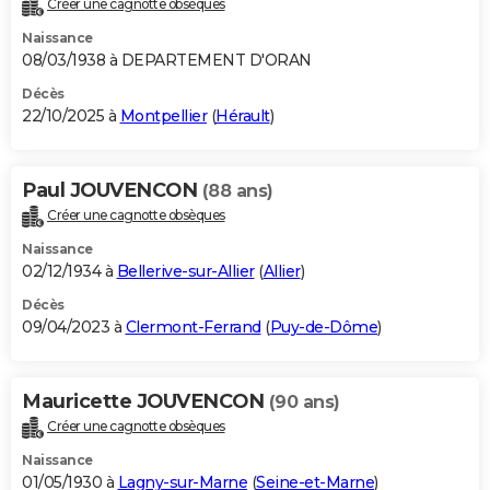
Créer une cagnotte obsèques
City break
Voyage de noces
Climat
Destinations
Voyage nature
Forum
+
PHOTO
Naissance
08/03/1938 à DEPARTEMENT D'ORAN
GUIDES D'ACHAT
Décès
22/10/2025 à
Montpellier
(
Hérault
)
BONS PLANS
CARTE DE VOEUX
Paul JOUVENCON
(88 ans)
Carte Bonne année
Carte Pâques
Carte de Noël
Carte Saint-Valentin
Carte d'anniversaire
DICTIONNAIRE
Créer une cagnotte obsèques
Biographies
Expressions
Dictionnaire
Citations
Proverbes
PROGRAMME TV
Naissance
02/12/1934 à
Bellerive-sur-Allier
(
Allier
)
COPAINS D'AVANT
Décès
09/04/2023 à
Clermont-Ferrand
(
Puy-de-Dôme
)
Se connecter
Collèges
Universités
Service militaire
S'inscrire
Lycées
Primaires
Entreprises
Avis de recherche
AVIS DE DÉCÈS
FORUM
Mauricette JOUVENCON
(90 ans)
Lifestyle
Sport
Television
Cinema
Bricolage
Culture
Auto
Voyage
Créer une cagnotte obsèques
Naissance
01/05/1930 à
Lagny-sur-Marne
(
Seine-et-Marne
)