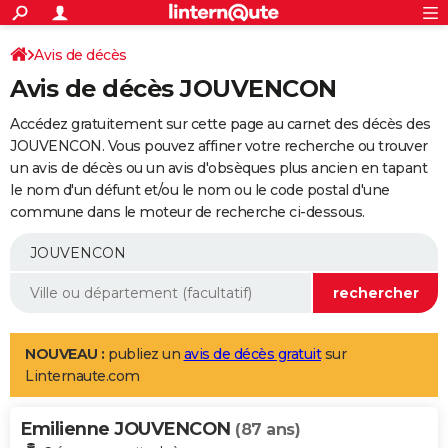
ACTUALITÉS
Connexion
S'inscrire
Avis de décès
Rechercher
Société
Education
Villes
Politique
Faits Divers
Monde
+
SPORT
Avis de décès JOUVENCON
Football
Cyclisme
Forum
Coupe du monde 2026
Tennis
Rugby
CULTURE
Accédez gratuitement sur cette page au carnet des décès des
TNT
Cinéma
Musique
Programme TV
Streaming
Sorties cinéma
+
JOUVENCON. Vous pouvez affiner votre recherche ou trouver
FINANCE
un avis de décès ou un avis d'obsèques plus ancien en tapant
Impôts
Immobilier
Banque
Crédit
Retraite
Epargne
Risques naturels par ville
Assurance
AUTO
le nom d'un défunt et/ou le nom ou le code postal d'une
commune dans le moteur de recherche ci-dessous.
Réserver un essai
Berlines
Forum auto
Essais
Citadines
SUV
+
HIGH-TECH
Meilleur smartphone
Ordinateurs
Guide high-tech
Mobiles
Internet
Jeux vidéo
+
BRICOLAGE
Aménagement intérieur
Cuisine
Jardinage
+
Forum
Extérieur
Salle de bains
Rangement
WEEK-END
Escapades
Expositions
Week-end nature
Guides de France
Patrimoine
Musées
+
LIFESTYLE
NOUVEAU :
publiez un
avis de décès gratuit
sur
Linternaute.com
Bien-être
Mode
+
Art de vivre
Loisirs
Modes de vie
SANTE
Emilienne JOUVENCON
Guide de la santé
Médicaments
+
Alimentation
Maladies
Sommeil
(87 ans)
VOYAGE