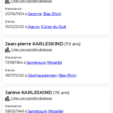
Créer une cagnotte obsèques
City break
Voyage de noces
Climat
Destinations
Voyage nature
Forum
+
PHOTO
Naissance
20/06/1924 à
Saverne
(
Bas-Rhin
)
GUIDES D'ACHAT
Décès
15/02/2026 à
Ajaccio
(
Corse-du-Sud
)
BONS PLANS
CARTE DE VOEUX
Jean-pierre KARLESKIND
(70 ans)
Carte Bonne année
Carte Pâques
Carte de Noël
Carte Saint-Valentin
Carte d'anniversaire
DICTIONNAIRE
Créer une cagnotte obsèques
Biographies
Expressions
Dictionnaire
Citations
Proverbes
PROGRAMME TV
Naissance
17/08/1954 à
Sarrebourg
(
Moselle
)
COPAINS D'AVANT
Décès
18/07/2025 à
Oberhausbergen
(
Bas-Rhin
)
Se connecter
Collèges
Universités
Service militaire
S'inscrire
Lycées
Primaires
Entreprises
Avis de recherche
AVIS DE DÉCÈS
FORUM
Janine KARLESKIND
(76 ans)
Lifestyle
Sport
Television
Cinema
Bricolage
Culture
Auto
Voyage
Créer une cagnotte obsèques
Naissance
08/05/1949 à
Sarrebourg
(
Moselle
)