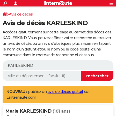
ACTUALITÉS
Connexion
S'inscrire
Avis de décès
Rechercher
Société
Education
Villes
Politique
Faits Divers
Monde
+
SPORT
Avis de décès KARLESKIND
Football
Cyclisme
Forum
Coupe du monde 2026
Tennis
Rugby
CULTURE
Accédez gratuitement sur cette page au carnet des décès des
TNT
Cinéma
Musique
Programme TV
Streaming
Sorties cinéma
+
KARLESKIND. Vous pouvez affiner votre recherche ou trouver
FINANCE
un avis de décès ou un avis d'obsèques plus ancien en tapant
Impôts
Immobilier
Banque
Crédit
Retraite
Epargne
Risques naturels par ville
Assurance
AUTO
le nom d'un défunt et/ou le nom ou le code postal d'une
commune dans le moteur de recherche ci-dessous.
Réserver un essai
Berlines
Forum auto
Essais
Citadines
SUV
+
HIGH-TECH
Meilleur smartphone
Ordinateurs
Guide high-tech
Mobiles
Internet
Jeux vidéo
+
BRICOLAGE
Aménagement intérieur
Cuisine
Jardinage
+
Forum
Extérieur
Salle de bains
Rangement
WEEK-END
Escapades
Expositions
Week-end nature
Guides de France
Patrimoine
Musées
+
LIFESTYLE
NOUVEAU :
publiez un
avis de décès gratuit
sur
Linternaute.com
Bien-être
Mode
+
Art de vivre
Loisirs
Modes de vie
SANTE
Marie KARLESKIND
Guide de la santé
Médicaments
+
Alimentation
Maladies
Sommeil
(101 ans)
VOYAGE