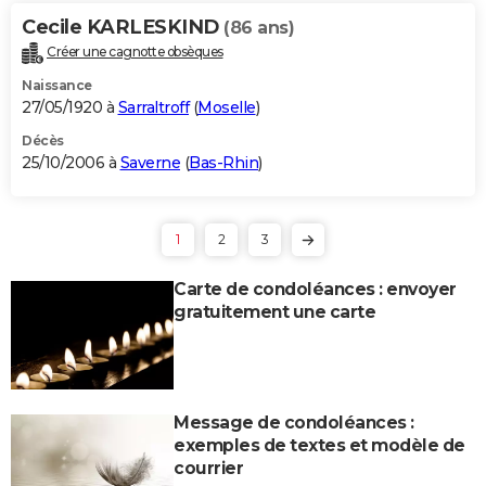
Cecile KARLESKIND
(86 ans)
Créer une cagnotte obsèques
Naissance
27/05/1920 à
Sarraltroff
(
Moselle
)
Décès
25/10/2006 à
Saverne
(
Bas-Rhin
)
1
2
3
Carte de condoléances : envoyer
gratuitement une carte
Message de condoléances :
exemples de textes et modèle de
courrier