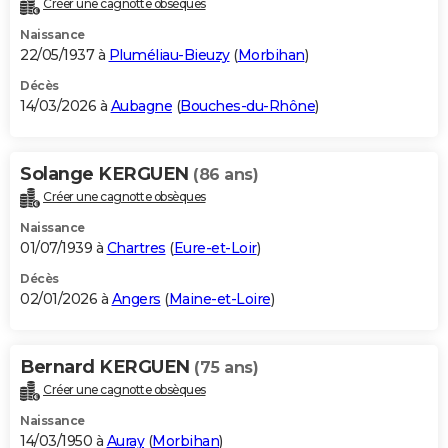
Créer une cagnotte obsèques
City break
Voyage de noces
Climat
Destinations
Voyage nature
Forum
+
PHOTO
Naissance
22/05/1937 à
Pluméliau-Bieuzy
(
Morbihan
)
GUIDES D'ACHAT
Décès
14/03/2026 à
Aubagne
(
Bouches-du-Rhône
)
BONS PLANS
CARTE DE VOEUX
Solange KERGUEN
(86 ans)
Carte Bonne année
Carte Pâques
Carte de Noël
Carte Saint-Valentin
Carte d'anniversaire
DICTIONNAIRE
Créer une cagnotte obsèques
Biographies
Expressions
Dictionnaire
Citations
Proverbes
PROGRAMME TV
Naissance
01/07/1939 à
Chartres
(
Eure-et-Loir
)
COPAINS D'AVANT
Décès
02/01/2026 à
Angers
(
Maine-et-Loire
)
Se connecter
Collèges
Universités
Service militaire
S'inscrire
Lycées
Primaires
Entreprises
Avis de recherche
AVIS DE DÉCÈS
FORUM
Bernard KERGUEN
(75 ans)
Lifestyle
Sport
Television
Cinema
Bricolage
Culture
Auto
Voyage
Créer une cagnotte obsèques
Naissance
14/03/1950 à
Auray
(
Morbihan
)