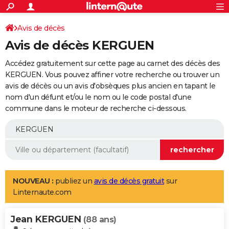
ACTUALITÉS
Connexion
S'inscrire
Avis de décès
Rechercher
Société
Education
Villes
Politique
Faits Divers
Monde
+
SPORT
Avis de décès KERGUEN
Football
Cyclisme
Forum
Coupe du monde 2026
Tennis
Rugby
CULTURE
Accédez gratuitement sur cette page au carnet des décès des
TNT
Cinéma
Musique
Programme TV
Streaming
Sorties cinéma
+
KERGUEN. Vous pouvez affiner votre recherche ou trouver un
FINANCE
avis de décès ou un avis d'obsèques plus ancien en tapant le
Impôts
Immobilier
Banque
Crédit
Retraite
Epargne
Risques naturels par ville
Assurance
AUTO
nom d'un défunt et/ou le nom ou le code postal d'une
commune dans le moteur de recherche ci-dessous.
Réserver un essai
Berlines
Forum auto
Essais
Citadines
SUV
+
HIGH-TECH
Meilleur smartphone
Ordinateurs
Guide high-tech
Mobiles
Internet
Jeux vidéo
+
BRICOLAGE
Aménagement intérieur
Cuisine
Jardinage
+
Forum
Extérieur
Salle de bains
Rangement
WEEK-END
Escapades
Expositions
Week-end nature
Guides de France
Patrimoine
Musées
+
LIFESTYLE
NOUVEAU :
publiez un
avis de décès gratuit
sur
Linternaute.com
Bien-être
Mode
+
Art de vivre
Loisirs
Modes de vie
SANTE
Jean KERGUEN
Guide de la santé
Médicaments
+
Alimentation
Maladies
Sommeil
(88 ans)
VOYAGE