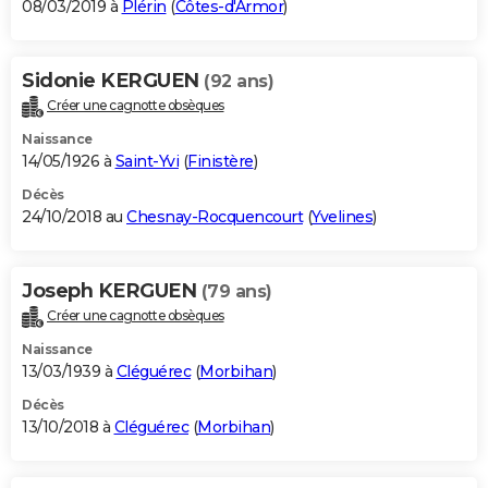
08/03/2019 à
Plérin
(
Côtes-d'Armor
)
Sidonie KERGUEN
(92 ans)
Créer une cagnotte obsèques
Naissance
14/05/1926 à
Saint-Yvi
(
Finistère
)
Décès
24/10/2018 au
Chesnay-Rocquencourt
(
Yvelines
)
Joseph KERGUEN
(79 ans)
Créer une cagnotte obsèques
Naissance
13/03/1939 à
Cléguérec
(
Morbihan
)
Décès
13/10/2018 à
Cléguérec
(
Morbihan
)