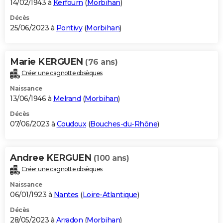
14/02/1943 à
Kerfourn
(
Morbihan
)
Décès
25/06/2023 à
Pontivy
(
Morbihan
)
Marie KERGUEN
(76 ans)
Créer une cagnotte obsèques
Naissance
13/06/1946 à
Melrand
(
Morbihan
)
Décès
07/06/2023 à
Coudoux
(
Bouches-du-Rhône
)
Andree KERGUEN
(100 ans)
Créer une cagnotte obsèques
Naissance
06/01/1923 à
Nantes
(
Loire-Atlantique
)
Décès
28/05/2023 à
Arradon
(
Morbihan
)