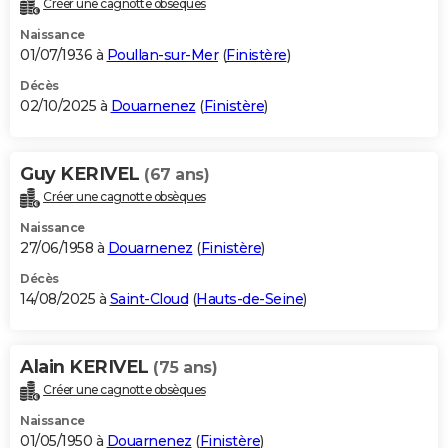
Créer une cagnotte obsèques
City break
Voyage de noces
Climat
Destinations
Voyage nature
Forum
+
PHOTO
Naissance
01/07/1936 à
Poullan-sur-Mer
(
Finistère
)
GUIDES D'ACHAT
Décès
02/10/2025 à
Douarnenez
(
Finistère
)
BONS PLANS
CARTE DE VOEUX
Guy KERIVEL
(67 ans)
Carte Bonne année
Carte Pâques
Carte de Noël
Carte Saint-Valentin
Carte d'anniversaire
DICTIONNAIRE
Créer une cagnotte obsèques
Biographies
Expressions
Dictionnaire
Citations
Proverbes
PROGRAMME TV
Naissance
27/06/1958 à
Douarnenez
(
Finistère
)
COPAINS D'AVANT
Décès
14/08/2025 à
Saint-Cloud
(
Hauts-de-Seine
)
Se connecter
Collèges
Universités
Service militaire
S'inscrire
Lycées
Primaires
Entreprises
Avis de recherche
AVIS DE DÉCÈS
FORUM
Alain KERIVEL
(75 ans)
Lifestyle
Sport
Television
Cinema
Bricolage
Culture
Auto
Voyage
Créer une cagnotte obsèques
Naissance
01/05/1950 à
Douarnenez
(
Finistère
)