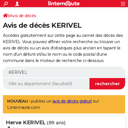
ACTUALITÉS
Connexion
S'inscrire
Avis de décès
Rechercher
Société
Education
Villes
Politique
Faits Divers
Monde
+
SPORT
Avis de décès KERIVEL
Football
Cyclisme
Forum
Coupe du monde 2026
Tennis
Rugby
CULTURE
Accédez gratuitement sur cette page au carnet des décès des
TNT
Cinéma
Musique
Programme TV
Streaming
Sorties cinéma
+
KERIVEL. Vous pouvez affiner votre recherche ou trouver un
FINANCE
avis de décès ou un avis d'obsèques plus ancien en tapant le
Impôts
Immobilier
Banque
Crédit
Retraite
Epargne
Risques naturels par ville
Assurance
AUTO
nom d'un défunt et/ou le nom ou le code postal d'une
commune dans le moteur de recherche ci-dessous.
Réserver un essai
Berlines
Forum auto
Essais
Citadines
SUV
+
HIGH-TECH
Meilleur smartphone
Ordinateurs
Guide high-tech
Mobiles
Internet
Jeux vidéo
+
BRICOLAGE
Aménagement intérieur
Cuisine
Jardinage
+
Forum
Extérieur
Salle de bains
Rangement
WEEK-END
Escapades
Expositions
Week-end nature
Guides de France
Patrimoine
Musées
+
LIFESTYLE
NOUVEAU :
publiez un
avis de décès gratuit
sur
Linternaute.com
Bien-être
Mode
+
Art de vivre
Loisirs
Modes de vie
SANTE
Herve KERIVEL
Guide de la santé
Médicaments
+
Alimentation
Maladies
Sommeil
(89 ans)
VOYAGE