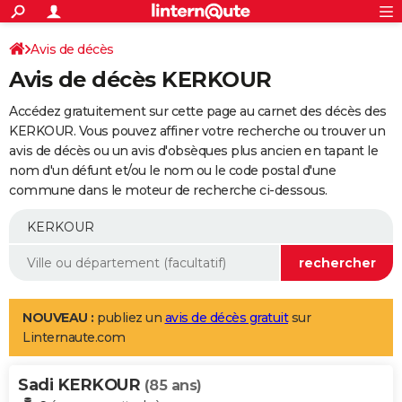
ACTUALITÉS
Connexion
S'inscrire
Avis de décès
Rechercher
Société
Education
Villes
Politique
Faits Divers
Monde
+
SPORT
Avis de décès KERKOUR
Football
Cyclisme
Forum
Coupe du monde 2026
Tennis
Rugby
CULTURE
Accédez gratuitement sur cette page au carnet des décès des
TNT
Cinéma
Musique
Programme TV
Streaming
Sorties cinéma
+
KERKOUR. Vous pouvez affiner votre recherche ou trouver un
FINANCE
avis de décès ou un avis d'obsèques plus ancien en tapant le
Impôts
Immobilier
Banque
Crédit
Retraite
Epargne
Risques naturels par ville
Assurance
AUTO
nom d'un défunt et/ou le nom ou le code postal d'une
commune dans le moteur de recherche ci-dessous.
Réserver un essai
Berlines
Forum auto
Essais
Citadines
SUV
+
HIGH-TECH
Meilleur smartphone
Ordinateurs
Guide high-tech
Mobiles
Internet
Jeux vidéo
+
BRICOLAGE
Aménagement intérieur
Cuisine
Jardinage
+
Forum
Extérieur
Salle de bains
Rangement
WEEK-END
Escapades
Expositions
Week-end nature
Guides de France
Patrimoine
Musées
+
LIFESTYLE
NOUVEAU :
publiez un
avis de décès gratuit
sur
Linternaute.com
Bien-être
Mode
+
Art de vivre
Loisirs
Modes de vie
SANTE
Sadi KERKOUR
Guide de la santé
Médicaments
+
Alimentation
Maladies
Sommeil
(85 ans)
VOYAGE