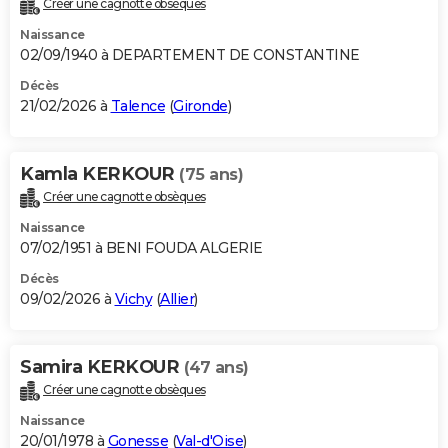
Créer une cagnotte obsèques
City break
Voyage de noces
Climat
Destinations
Voyage nature
Forum
+
PHOTO
Naissance
02/09/1940 à DEPARTEMENT DE CONSTANTINE
GUIDES D'ACHAT
Décès
21/02/2026 à
Talence
(
Gironde
)
BONS PLANS
CARTE DE VOEUX
Kamla KERKOUR
(75 ans)
Carte Bonne année
Carte Pâques
Carte de Noël
Carte Saint-Valentin
Carte d'anniversaire
DICTIONNAIRE
Créer une cagnotte obsèques
Biographies
Expressions
Dictionnaire
Citations
Proverbes
PROGRAMME TV
Naissance
07/02/1951 à BENI FOUDA ALGERIE
COPAINS D'AVANT
Décès
09/02/2026 à
Vichy
(
Allier
)
Se connecter
Collèges
Universités
Service militaire
S'inscrire
Lycées
Primaires
Entreprises
Avis de recherche
AVIS DE DÉCÈS
FORUM
Samira KERKOUR
(47 ans)
Lifestyle
Sport
Television
Cinema
Bricolage
Culture
Auto
Voyage
Créer une cagnotte obsèques
Naissance
20/01/1978 à
Gonesse
(
Val-d'Oise
)