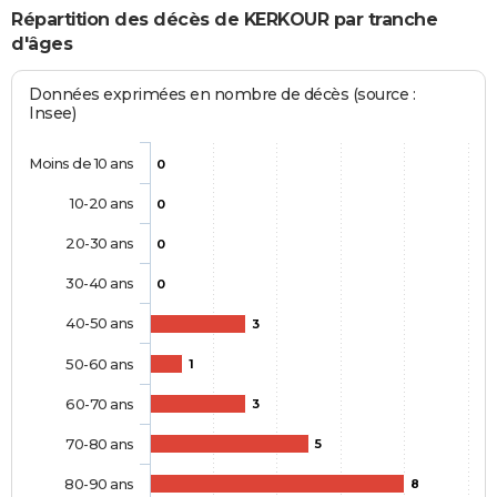
Répartition des décès de KERKOUR par tranche
d'âges
Données exprimées en nombre de décès (source :
Insee)
Moins de 10 ans
0
10-20 ans
0
20-30 ans
0
30-40 ans
0
40-50 ans
3
50-60 ans
1
60-70 ans
3
70-80 ans
5
80-90 ans
8