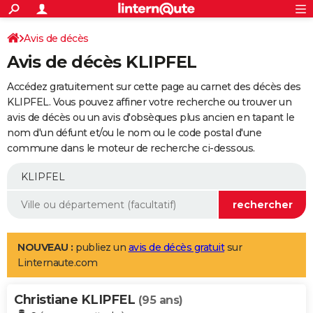
ACTUALITÉS
Connexion
S'inscrire
Avis de décès
Rechercher
Société
Education
Villes
Politique
Faits Divers
Monde
+
SPORT
Avis de décès KLIPFEL
Football
Cyclisme
Forum
Coupe du monde 2026
Tennis
Rugby
CULTURE
Accédez gratuitement sur cette page au carnet des décès des
TNT
Cinéma
Musique
Programme TV
Streaming
Sorties cinéma
+
KLIPFEL. Vous pouvez affiner votre recherche ou trouver un
FINANCE
avis de décès ou un avis d'obsèques plus ancien en tapant le
Impôts
Immobilier
Banque
Crédit
Retraite
Epargne
Risques naturels par ville
Assurance
AUTO
nom d'un défunt et/ou le nom ou le code postal d'une
commune dans le moteur de recherche ci-dessous.
Réserver un essai
Berlines
Forum auto
Essais
Citadines
SUV
+
HIGH-TECH
Meilleur smartphone
Ordinateurs
Guide high-tech
Mobiles
Internet
Jeux vidéo
+
BRICOLAGE
Aménagement intérieur
Cuisine
Jardinage
+
Forum
Extérieur
Salle de bains
Rangement
WEEK-END
Escapades
Expositions
Week-end nature
Guides de France
Patrimoine
Musées
+
LIFESTYLE
NOUVEAU :
publiez un
avis de décès gratuit
sur
Linternaute.com
Bien-être
Mode
+
Art de vivre
Loisirs
Modes de vie
SANTE
Christiane KLIPFEL
Guide de la santé
Médicaments
+
Alimentation
Maladies
Sommeil
(95 ans)
VOYAGE