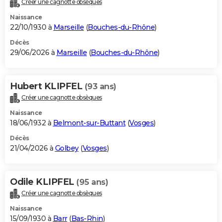
Créer une cagnotte obsèques
City break
Voyage de noces
Climat
Destinations
Voyage nature
Forum
+
PHOTO
Naissance
22/10/1930 à
Marseille
(
Bouches-du-Rhône
)
GUIDES D'ACHAT
Décès
29/06/2026 à
Marseille
(
Bouches-du-Rhône
)
BONS PLANS
CARTE DE VOEUX
Hubert KLIPFEL
(93 ans)
Carte Bonne année
Carte Pâques
Carte de Noël
Carte Saint-Valentin
Carte d'anniversaire
DICTIONNAIRE
Créer une cagnotte obsèques
Biographies
Expressions
Dictionnaire
Citations
Proverbes
PROGRAMME TV
Naissance
18/06/1932 à
Belmont-sur-Buttant
(
Vosges
)
COPAINS D'AVANT
Décès
21/04/2026 à
Golbey
(
Vosges
)
Se connecter
Collèges
Universités
Service militaire
S'inscrire
Lycées
Primaires
Entreprises
Avis de recherche
AVIS DE DÉCÈS
FORUM
Odile KLIPFEL
(95 ans)
Lifestyle
Sport
Television
Cinema
Bricolage
Culture
Auto
Voyage
Créer une cagnotte obsèques
Naissance
15/09/1930 à
Barr
(
Bas-Rhin
)