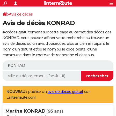
ACTUALITÉS
Connexion
S'inscrire
Avis de décès
Rechercher
Société
Education
Villes
Politique
Faits Divers
Monde
+
SPORT
Avis de décès KONRAD
Football
Cyclisme
Forum
Coupe du monde 2026
Tennis
Rugby
CULTURE
Accédez gratuitement sur cette page au carnet des décès des
TNT
Cinéma
Musique
Programme TV
Streaming
Sorties cinéma
+
KONRAD. Vous pouvez affiner votre recherche ou trouver un
FINANCE
avis de décès ou un avis d'obsèques plus ancien en tapant le
Impôts
Immobilier
Banque
Crédit
Retraite
Epargne
Risques naturels par ville
Assurance
AUTO
nom d'un défunt et/ou le nom ou le code postal d'une
commune dans le moteur de recherche ci-dessous.
Réserver un essai
Berlines
Forum auto
Essais
Citadines
SUV
+
HIGH-TECH
Meilleur smartphone
Ordinateurs
Guide high-tech
Mobiles
Internet
Jeux vidéo
+
BRICOLAGE
Aménagement intérieur
Cuisine
Jardinage
+
Forum
Extérieur
Salle de bains
Rangement
WEEK-END
Escapades
Expositions
Week-end nature
Guides de France
Patrimoine
Musées
+
LIFESTYLE
NOUVEAU :
publiez un
avis de décès gratuit
sur
Linternaute.com
Bien-être
Mode
+
Art de vivre
Loisirs
Modes de vie
SANTE
Marthe KONRAD
Guide de la santé
Médicaments
+
Alimentation
Maladies
Sommeil
(95 ans)
VOYAGE