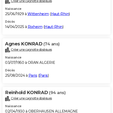
Créer une cagnotte obsèques
City break
Voyage de noces
Climat
Destinations
Voyage nature
Forum
+
PHOTO
Naissance
25/06/1929 à
Wittenheim
(
Haut-Rhin
)
GUIDES D'ACHAT
Décès
14/04/2025 à
Rixheim
(
Haut-Rhin
)
BONS PLANS
CARTE DE VOEUX
Agnes KONRAD
(74 ans)
Carte Bonne année
Carte Pâques
Carte de Noël
Carte Saint-Valentin
Carte d'anniversaire
DICTIONNAIRE
Créer une cagnotte obsèques
Biographies
Expressions
Dictionnaire
Citations
Proverbes
PROGRAMME TV
Naissance
03/07/1950 à ORAN ALGERIE
COPAINS D'AVANT
Décès
25/08/2024 à
Paris
(
Paris
)
Se connecter
Collèges
Universités
Service militaire
S'inscrire
Lycées
Primaires
Entreprises
Avis de recherche
AVIS DE DÉCÈS
FORUM
Reinhold KONRAD
(94 ans)
Lifestyle
Sport
Television
Cinema
Bricolage
Culture
Auto
Voyage
Créer une cagnotte obsèques
Naissance
02/04/1930 à OBERHAUSEN ALLEMAGNE