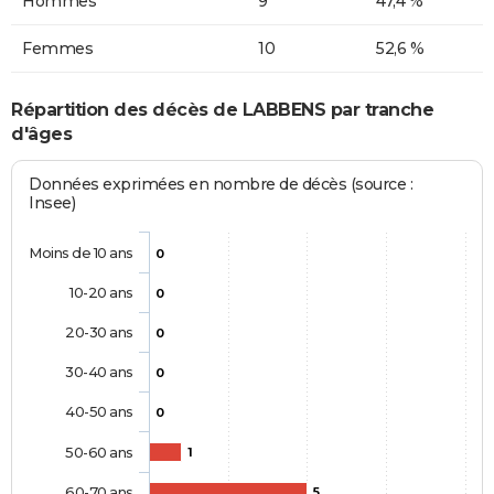
Hommes
9
47,4 %
Femmes
10
52,6 %
Répartition des décès de LABBENS par tranche
d'âges
Données exprimées en nombre de décès (source :
Insee)
Moins de 10 ans
0
10-20 ans
0
20-30 ans
0
30-40 ans
0
40-50 ans
0
50-60 ans
1
60-70 ans
5