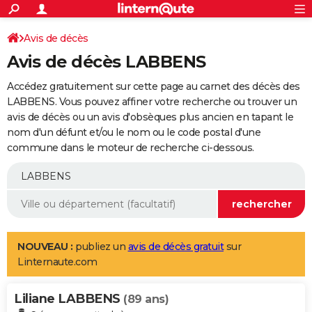
ACTUALITÉS
Connexion
S'inscrire
Avis de décès
Rechercher
Société
Education
Villes
Politique
Faits Divers
Monde
+
SPORT
Avis de décès LABBENS
Football
Cyclisme
Forum
Coupe du monde 2026
Tennis
Rugby
CULTURE
Accédez gratuitement sur cette page au carnet des décès des
TNT
Cinéma
Musique
Programme TV
Streaming
Sorties cinéma
+
LABBENS. Vous pouvez affiner votre recherche ou trouver un
FINANCE
avis de décès ou un avis d'obsèques plus ancien en tapant le
Impôts
Immobilier
Banque
Crédit
Retraite
Epargne
Risques naturels par ville
Assurance
AUTO
nom d'un défunt et/ou le nom ou le code postal d'une
commune dans le moteur de recherche ci-dessous.
Réserver un essai
Berlines
Forum auto
Essais
Citadines
SUV
+
HIGH-TECH
Meilleur smartphone
Ordinateurs
Guide high-tech
Mobiles
Internet
Jeux vidéo
+
BRICOLAGE
Aménagement intérieur
Cuisine
Jardinage
+
Forum
Extérieur
Salle de bains
Rangement
WEEK-END
Escapades
Expositions
Week-end nature
Guides de France
Patrimoine
Musées
+
LIFESTYLE
NOUVEAU :
publiez un
avis de décès gratuit
sur
Linternaute.com
Bien-être
Mode
+
Art de vivre
Loisirs
Modes de vie
SANTE
Liliane LABBENS
Guide de la santé
Médicaments
+
Alimentation
Maladies
Sommeil
(89 ans)
VOYAGE