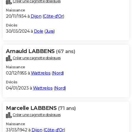
Créer une cagnotte obsèques
City break
Voyage de noces
Climat
Destinations
Voyage nature
Forum
+
PHOTO
Naissance
20/11/1934 à
Dijon
(
Côte-d'Or
)
GUIDES D'ACHAT
Décès
30/03/2024 à
Dole
(
Jura
)
BONS PLANS
CARTE DE VOEUX
Arnauld LABBENS
(67 ans)
Carte Bonne année
Carte Pâques
Carte de Noël
Carte Saint-Valentin
Carte d'anniversaire
DICTIONNAIRE
Créer une cagnotte obsèques
Biographies
Expressions
Dictionnaire
Citations
Proverbes
PROGRAMME TV
Naissance
02/12/1955 à
Wattrelos
(
Nord
)
COPAINS D'AVANT
Décès
04/01/2023 à
Wattrelos
(
Nord
)
Se connecter
Collèges
Universités
Service militaire
S'inscrire
Lycées
Primaires
Entreprises
Avis de recherche
AVIS DE DÉCÈS
FORUM
Marcelle LABBENS
(71 ans)
Lifestyle
Sport
Television
Cinema
Bricolage
Culture
Auto
Voyage
Créer une cagnotte obsèques
Naissance
31/03/1942 à
Dijon
(
Côte-d'Or
)