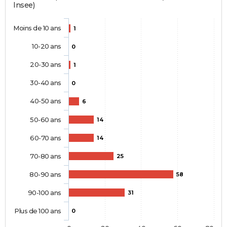
Insee)
Moins de 10 ans
1
10-20 ans
0
20-30 ans
1
30-40 ans
0
40-50 ans
6
50-60 ans
14
60-70 ans
14
70-80 ans
25
80-90 ans
58
90-100 ans
31
Plus de 100 ans
0