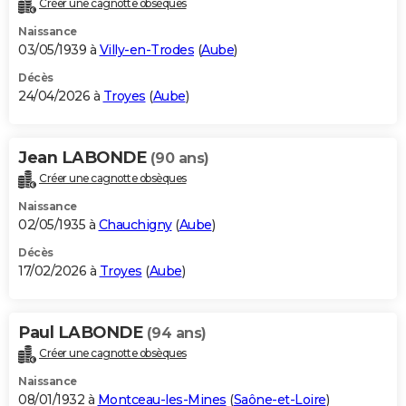
Créer une cagnotte obsèques
City break
Voyage de noces
Climat
Destinations
Voyage nature
Forum
+
PHOTO
Naissance
03/05/1939 à
Villy-en-Trodes
(
Aube
)
GUIDES D'ACHAT
Décès
24/04/2026 à
Troyes
(
Aube
)
BONS PLANS
CARTE DE VOEUX
Jean LABONDE
(90 ans)
Carte Bonne année
Carte Pâques
Carte de Noël
Carte Saint-Valentin
Carte d'anniversaire
DICTIONNAIRE
Créer une cagnotte obsèques
Biographies
Expressions
Dictionnaire
Citations
Proverbes
PROGRAMME TV
Naissance
02/05/1935 à
Chauchigny
(
Aube
)
COPAINS D'AVANT
Décès
17/02/2026 à
Troyes
(
Aube
)
Se connecter
Collèges
Universités
Service militaire
S'inscrire
Lycées
Primaires
Entreprises
Avis de recherche
AVIS DE DÉCÈS
FORUM
Paul LABONDE
(94 ans)
Lifestyle
Sport
Television
Cinema
Bricolage
Culture
Auto
Voyage
Créer une cagnotte obsèques
Naissance
08/01/1932 à
Montceau-les-Mines
(
Saône-et-Loire
)