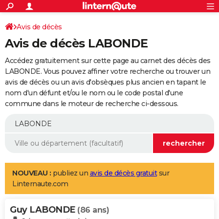
ACTUALITÉS
Connexion
S'inscrire
Avis de décès
Rechercher
Société
Education
Villes
Politique
Faits Divers
Monde
+
SPORT
Avis de décès LABONDE
Football
Cyclisme
Forum
Coupe du monde 2026
Tennis
Rugby
CULTURE
Accédez gratuitement sur cette page au carnet des décès des
TNT
Cinéma
Musique
Programme TV
Streaming
Sorties cinéma
+
LABONDE. Vous pouvez affiner votre recherche ou trouver un
FINANCE
avis de décès ou un avis d'obsèques plus ancien en tapant le
Impôts
Immobilier
Banque
Crédit
Retraite
Epargne
Risques naturels par ville
Assurance
AUTO
nom d'un défunt et/ou le nom ou le code postal d'une
commune dans le moteur de recherche ci-dessous.
Réserver un essai
Berlines
Forum auto
Essais
Citadines
SUV
+
HIGH-TECH
Meilleur smartphone
Ordinateurs
Guide high-tech
Mobiles
Internet
Jeux vidéo
+
BRICOLAGE
Aménagement intérieur
Cuisine
Jardinage
+
Forum
Extérieur
Salle de bains
Rangement
WEEK-END
Escapades
Expositions
Week-end nature
Guides de France
Patrimoine
Musées
+
LIFESTYLE
NOUVEAU :
publiez un
avis de décès gratuit
sur
Linternaute.com
Bien-être
Mode
+
Art de vivre
Loisirs
Modes de vie
SANTE
Guy LABONDE
Guide de la santé
Médicaments
+
Alimentation
Maladies
Sommeil
(86 ans)
VOYAGE