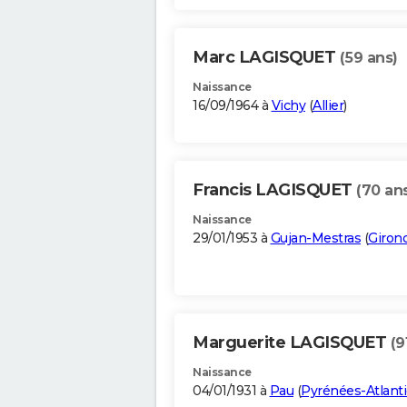
Marc LAGISQUET
(59 ans)
Naissance
16/09/1964 à
Vichy
(
Allier
)
Francis LAGISQUET
(70 an
Naissance
29/01/1953 à
Gujan-Mestras
(
Giron
Marguerite LAGISQUET
(9
Naissance
04/01/1931 à
Pau
(
Pyrénées-Atlant