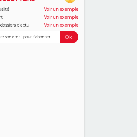
alité
Voir un exemple
rt
Voir un exemple
dossiers d'actu
Voir un exemple