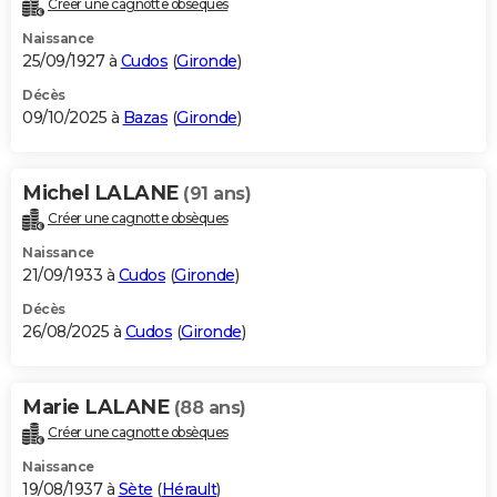
Créer une cagnotte obsèques
City break
Voyage de noces
Climat
Destinations
Voyage nature
Forum
+
PHOTO
Naissance
25/09/1927 à
Cudos
(
Gironde
)
GUIDES D'ACHAT
Décès
09/10/2025 à
Bazas
(
Gironde
)
BONS PLANS
CARTE DE VOEUX
Michel LALANE
(91 ans)
Carte Bonne année
Carte Pâques
Carte de Noël
Carte Saint-Valentin
Carte d'anniversaire
DICTIONNAIRE
Créer une cagnotte obsèques
Biographies
Expressions
Dictionnaire
Citations
Proverbes
PROGRAMME TV
Naissance
21/09/1933 à
Cudos
(
Gironde
)
COPAINS D'AVANT
Décès
26/08/2025 à
Cudos
(
Gironde
)
Se connecter
Collèges
Universités
Service militaire
S'inscrire
Lycées
Primaires
Entreprises
Avis de recherche
AVIS DE DÉCÈS
FORUM
Marie LALANE
(88 ans)
Lifestyle
Sport
Television
Cinema
Bricolage
Culture
Auto
Voyage
Créer une cagnotte obsèques
Naissance
19/08/1937 à
Sète
(
Hérault
)