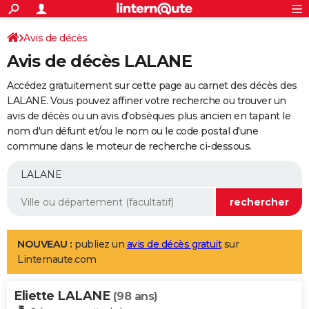
ACTUALITÉS
Connexion
S'inscrire
Avis de décès
Rechercher
Société
Education
Villes
Politique
Faits Divers
Monde
+
SPORT
Avis de décès LALANE
Football
Cyclisme
Forum
Coupe du monde 2026
Tennis
Rugby
CULTURE
Accédez gratuitement sur cette page au carnet des décès des
TNT
Cinéma
Musique
Programme TV
Streaming
Sorties cinéma
+
LALANE. Vous pouvez affiner votre recherche ou trouver un
FINANCE
avis de décès ou un avis d'obsèques plus ancien en tapant le
Impôts
Immobilier
Banque
Crédit
Retraite
Epargne
Risques naturels par ville
Assurance
AUTO
nom d'un défunt et/ou le nom ou le code postal d'une
commune dans le moteur de recherche ci-dessous.
Réserver un essai
Berlines
Forum auto
Essais
Citadines
SUV
+
HIGH-TECH
Meilleur smartphone
Ordinateurs
Guide high-tech
Mobiles
Internet
Jeux vidéo
+
BRICOLAGE
Aménagement intérieur
Cuisine
Jardinage
+
Forum
Extérieur
Salle de bains
Rangement
WEEK-END
Escapades
Expositions
Week-end nature
Guides de France
Patrimoine
Musées
+
LIFESTYLE
NOUVEAU :
publiez un
avis de décès gratuit
sur
Linternaute.com
Bien-être
Mode
+
Art de vivre
Loisirs
Modes de vie
SANTE
Eliette LALANE
Guide de la santé
Médicaments
+
Alimentation
Maladies
Sommeil
(98 ans)
VOYAGE