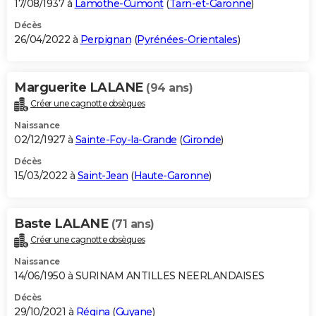
17/08/1937 à
Lamothe-Cumont
(
Tarn-et-Garonne
)
Décès
26/04/2022 à
Perpignan
(
Pyrénées-Orientales
)
Marguerite LALANE
(94 ans)
Créer une cagnotte obsèques
Naissance
02/12/1927 à
Sainte-Foy-la-Grande
(
Gironde
)
Décès
15/03/2022 à
Saint-Jean
(
Haute-Garonne
)
Baste LALANE
(71 ans)
Créer une cagnotte obsèques
Naissance
14/06/1950 à SURINAM ANTILLES NEERLANDAISES
Décès
29/10/2021 à
Régina
(
Guyane
)