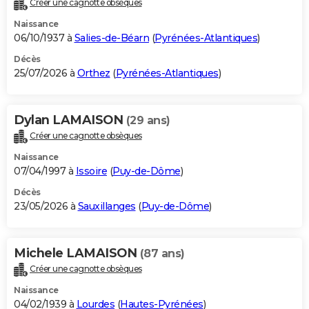
Créer une cagnotte obsèques
City break
Voyage de noces
Climat
Destinations
Voyage nature
Forum
+
PHOTO
Naissance
06/10/1937 à
Salies-de-Béarn
(
Pyrénées-Atlantiques
)
GUIDES D'ACHAT
Décès
25/07/2026 à
Orthez
(
Pyrénées-Atlantiques
)
BONS PLANS
CARTE DE VOEUX
Dylan LAMAISON
(29 ans)
Carte Bonne année
Carte Pâques
Carte de Noël
Carte Saint-Valentin
Carte d'anniversaire
DICTIONNAIRE
Créer une cagnotte obsèques
Biographies
Expressions
Dictionnaire
Citations
Proverbes
PROGRAMME TV
Naissance
07/04/1997 à
Issoire
(
Puy-de-Dôme
)
COPAINS D'AVANT
Décès
23/05/2026 à
Sauxillanges
(
Puy-de-Dôme
)
Se connecter
Collèges
Universités
Service militaire
S'inscrire
Lycées
Primaires
Entreprises
Avis de recherche
AVIS DE DÉCÈS
FORUM
Michele LAMAISON
(87 ans)
Lifestyle
Sport
Television
Cinema
Bricolage
Culture
Auto
Voyage
Créer une cagnotte obsèques
Naissance
04/02/1939 à
Lourdes
(
Hautes-Pyrénées
)