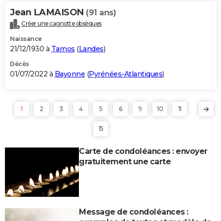
Jean LAMAISON
(91 ans)
Créer une cagnotte obsèques
Naissance
21/12/1930 à
Tarnos
(
Landes
)
Décès
01/07/2022 à
Bayonne
(
Pyrénées-Atlantiques
)
1
2
3
4
5
6
9
10
11
15
Carte de condoléances : envoyer
gratuitement une carte
Message de condoléances :