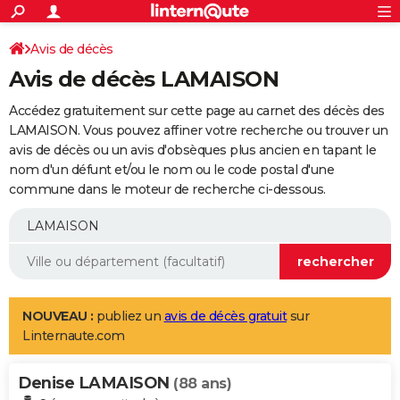
ACTUALITÉS
Connexion
S'inscrire
Avis de décès
Rechercher
Société
Education
Villes
Politique
Faits Divers
Monde
+
SPORT
Avis de décès LAMAISON
Football
Cyclisme
Forum
Coupe du monde 2026
Tennis
Rugby
CULTURE
Accédez gratuitement sur cette page au carnet des décès des
TNT
Cinéma
Musique
Programme TV
Streaming
Sorties cinéma
+
LAMAISON. Vous pouvez affiner votre recherche ou trouver un
FINANCE
avis de décès ou un avis d'obsèques plus ancien en tapant le
Impôts
Immobilier
Banque
Crédit
Retraite
Epargne
Risques naturels par ville
Assurance
AUTO
nom d'un défunt et/ou le nom ou le code postal d'une
commune dans le moteur de recherche ci-dessous.
Réserver un essai
Berlines
Forum auto
Essais
Citadines
SUV
+
HIGH-TECH
Meilleur smartphone
Ordinateurs
Guide high-tech
Mobiles
Internet
Jeux vidéo
+
BRICOLAGE
Aménagement intérieur
Cuisine
Jardinage
+
Forum
Extérieur
Salle de bains
Rangement
WEEK-END
Escapades
Expositions
Week-end nature
Guides de France
Patrimoine
Musées
+
LIFESTYLE
NOUVEAU :
publiez un
avis de décès gratuit
sur
Linternaute.com
Bien-être
Mode
+
Art de vivre
Loisirs
Modes de vie
SANTE
Denise LAMAISON
Guide de la santé
Médicaments
+
Alimentation
Maladies
Sommeil
(88 ans)
VOYAGE