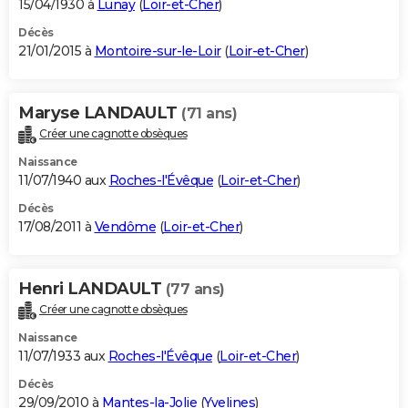
15/04/1930 à
Lunay
(
Loir-et-Cher
)
Décès
21/01/2015 à
Montoire-sur-le-Loir
(
Loir-et-Cher
)
Maryse LANDAULT
(71 ans)
Créer une cagnotte obsèques
Naissance
11/07/1940 aux
Roches-l'Évêque
(
Loir-et-Cher
)
Décès
17/08/2011 à
Vendôme
(
Loir-et-Cher
)
Henri LANDAULT
(77 ans)
Créer une cagnotte obsèques
Naissance
11/07/1933 aux
Roches-l'Évêque
(
Loir-et-Cher
)
Décès
29/09/2010 à
Mantes-la-Jolie
(
Yvelines
)