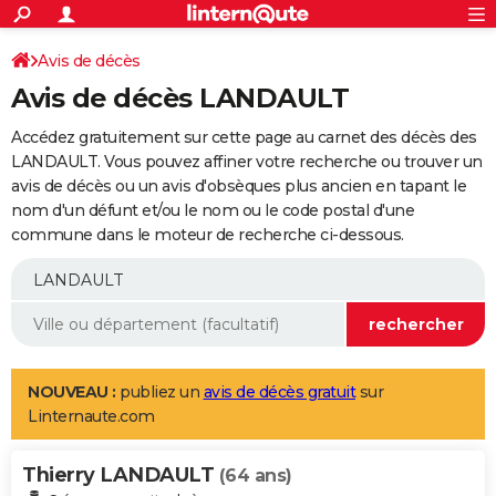
ACTUALITÉS
Connexion
S'inscrire
Avis de décès
Rechercher
Société
Education
Villes
Politique
Faits Divers
Monde
+
SPORT
Avis de décès LANDAULT
Football
Cyclisme
Forum
Coupe du monde 2026
Tennis
Rugby
CULTURE
Accédez gratuitement sur cette page au carnet des décès des
TNT
Cinéma
Musique
Programme TV
Streaming
Sorties cinéma
+
LANDAULT. Vous pouvez affiner votre recherche ou trouver un
FINANCE
avis de décès ou un avis d'obsèques plus ancien en tapant le
Impôts
Immobilier
Banque
Crédit
Retraite
Epargne
Risques naturels par ville
Assurance
AUTO
nom d'un défunt et/ou le nom ou le code postal d'une
commune dans le moteur de recherche ci-dessous.
Réserver un essai
Berlines
Forum auto
Essais
Citadines
SUV
+
HIGH-TECH
Meilleur smartphone
Ordinateurs
Guide high-tech
Mobiles
Internet
Jeux vidéo
+
BRICOLAGE
Aménagement intérieur
Cuisine
Jardinage
+
Forum
Extérieur
Salle de bains
Rangement
WEEK-END
Escapades
Expositions
Week-end nature
Guides de France
Patrimoine
Musées
+
LIFESTYLE
NOUVEAU :
publiez un
avis de décès gratuit
sur
Linternaute.com
Bien-être
Mode
+
Art de vivre
Loisirs
Modes de vie
SANTE
Thierry LANDAULT
Guide de la santé
Médicaments
+
Alimentation
Maladies
Sommeil
(64 ans)
VOYAGE