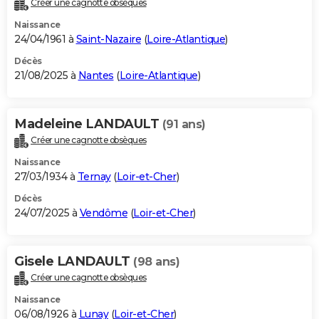
Créer une cagnotte obsèques
City break
Voyage de noces
Climat
Destinations
Voyage nature
Forum
+
PHOTO
Naissance
24/04/1961 à
Saint-Nazaire
(
Loire-Atlantique
)
GUIDES D'ACHAT
Décès
21/08/2025 à
Nantes
(
Loire-Atlantique
)
BONS PLANS
CARTE DE VOEUX
Madeleine LANDAULT
(91 ans)
Carte Bonne année
Carte Pâques
Carte de Noël
Carte Saint-Valentin
Carte d'anniversaire
DICTIONNAIRE
Créer une cagnotte obsèques
Biographies
Expressions
Dictionnaire
Citations
Proverbes
PROGRAMME TV
Naissance
27/03/1934 à
Ternay
(
Loir-et-Cher
)
COPAINS D'AVANT
Décès
24/07/2025 à
Vendôme
(
Loir-et-Cher
)
Se connecter
Collèges
Universités
Service militaire
S'inscrire
Lycées
Primaires
Entreprises
Avis de recherche
AVIS DE DÉCÈS
FORUM
Gisele LANDAULT
(98 ans)
Lifestyle
Sport
Television
Cinema
Bricolage
Culture
Auto
Voyage
Créer une cagnotte obsèques
Naissance
06/08/1926 à
Lunay
(
Loir-et-Cher
)