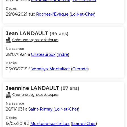
Décès
29/04/2021 aux
Roches-l'Évêque
(
Loir-et-Cher
)
Jean LANDAULT
(94 ans)
Créer une cagnotte obsèques
Naissance
28/07/1924 à
Châteauroux
(
Indre
)
Décès
06/05/2019 à
Vendays-Montalivet
(
Gironde
)
Jeannine LANDAULT
(87 ans)
Créer une cagnotte obsèques
Naissance
26/11/1931 à
Saint-Rimay
(
Loir-et-Cher
)
Décès
15/03/2019 à
Montoire-sur-le-Loir
(
Loir-et-Cher
)