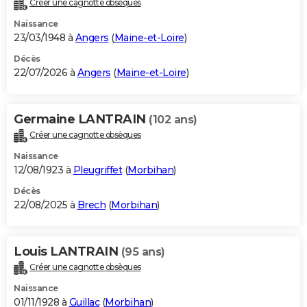
Créer une cagnotte obsèques
City break
Voyage de noces
Climat
Destinations
Voyage nature
Forum
+
PHOTO
Naissance
23/03/1948 à
Angers
(
Maine-et-Loire
)
GUIDES D'ACHAT
Décès
22/07/2026 à
Angers
(
Maine-et-Loire
)
BONS PLANS
CARTE DE VOEUX
Germaine LANTRAIN
(102 ans)
Carte Bonne année
Carte Pâques
Carte de Noël
Carte Saint-Valentin
Carte d'anniversaire
DICTIONNAIRE
Créer une cagnotte obsèques
Biographies
Expressions
Dictionnaire
Citations
Proverbes
PROGRAMME TV
Naissance
12/08/1923 à
Pleugriffet
(
Morbihan
)
COPAINS D'AVANT
Décès
22/08/2025 à
Brech
(
Morbihan
)
Se connecter
Collèges
Universités
Service militaire
S'inscrire
Lycées
Primaires
Entreprises
Avis de recherche
AVIS DE DÉCÈS
FORUM
Louis LANTRAIN
(95 ans)
Lifestyle
Sport
Television
Cinema
Bricolage
Culture
Auto
Voyage
Créer une cagnotte obsèques
Naissance
01/11/1928 à
Guillac
(
Morbihan
)