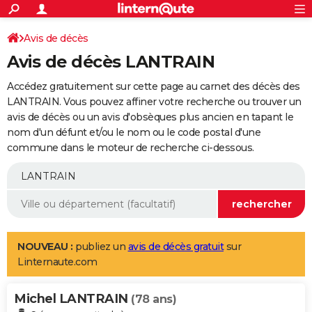
ACTUALITÉS
Connexion
S'inscrire
Avis de décès
Rechercher
Société
Education
Villes
Politique
Faits Divers
Monde
+
SPORT
Avis de décès LANTRAIN
Football
Cyclisme
Forum
Coupe du monde 2026
Tennis
Rugby
CULTURE
Accédez gratuitement sur cette page au carnet des décès des
TNT
Cinéma
Musique
Programme TV
Streaming
Sorties cinéma
+
LANTRAIN. Vous pouvez affiner votre recherche ou trouver un
FINANCE
avis de décès ou un avis d'obsèques plus ancien en tapant le
Impôts
Immobilier
Banque
Crédit
Retraite
Epargne
Risques naturels par ville
Assurance
AUTO
nom d'un défunt et/ou le nom ou le code postal d'une
commune dans le moteur de recherche ci-dessous.
Réserver un essai
Berlines
Forum auto
Essais
Citadines
SUV
+
HIGH-TECH
Meilleur smartphone
Ordinateurs
Guide high-tech
Mobiles
Internet
Jeux vidéo
+
BRICOLAGE
Aménagement intérieur
Cuisine
Jardinage
+
Forum
Extérieur
Salle de bains
Rangement
WEEK-END
Escapades
Expositions
Week-end nature
Guides de France
Patrimoine
Musées
+
LIFESTYLE
NOUVEAU :
publiez un
avis de décès gratuit
sur
Linternaute.com
Bien-être
Mode
+
Art de vivre
Loisirs
Modes de vie
SANTE
Michel LANTRAIN
Guide de la santé
Médicaments
+
Alimentation
Maladies
Sommeil
(78 ans)
VOYAGE