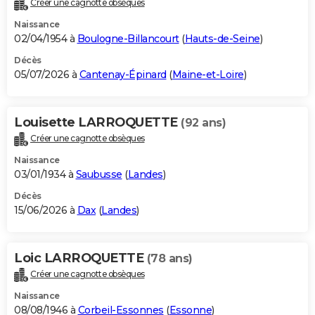
Créer une cagnotte obsèques
City break
Voyage de noces
Climat
Destinations
Voyage nature
Forum
+
PHOTO
Naissance
02/04/1954 à
Boulogne-Billancourt
(
Hauts-de-Seine
)
GUIDES D'ACHAT
Décès
05/07/2026 à
Cantenay-Épinard
(
Maine-et-Loire
)
BONS PLANS
CARTE DE VOEUX
Louisette LARROQUETTE
(92 ans)
Carte Bonne année
Carte Pâques
Carte de Noël
Carte Saint-Valentin
Carte d'anniversaire
DICTIONNAIRE
Créer une cagnotte obsèques
Biographies
Expressions
Dictionnaire
Citations
Proverbes
PROGRAMME TV
Naissance
03/01/1934 à
Saubusse
(
Landes
)
COPAINS D'AVANT
Décès
15/06/2026 à
Dax
(
Landes
)
Se connecter
Collèges
Universités
Service militaire
S'inscrire
Lycées
Primaires
Entreprises
Avis de recherche
AVIS DE DÉCÈS
FORUM
Loic LARROQUETTE
(78 ans)
Lifestyle
Sport
Television
Cinema
Bricolage
Culture
Auto
Voyage
Créer une cagnotte obsèques
Naissance
08/08/1946 à
Corbeil-Essonnes
(
Essonne
)