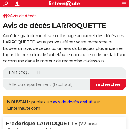
ACTUALITÉS
Connexion
S'inscrire
Avis de décès
Rechercher
Société
Education
Villes
Politique
Faits Divers
Monde
+
SPORT
Avis de décès LARROQUETTE
Football
Cyclisme
Forum
Coupe du monde 2026
Tennis
Rugby
CULTURE
Accédez gratuitement sur cette page au carnet des décès des
TNT
Cinéma
Musique
Programme TV
Streaming
Sorties cinéma
+
LARROQUETTE. Vous pouvez affiner votre recherche ou
FINANCE
trouver un avis de décès ou un avis d'obsèques plus ancien en
Impôts
Immobilier
Banque
Crédit
Retraite
Epargne
Risques naturels par ville
Assurance
AUTO
tapant le nom d'un défunt et/ou le nom ou le code postal d'une
commune dans le moteur de recherche ci-dessous.
Réserver un essai
Berlines
Forum auto
Essais
Citadines
SUV
+
HIGH-TECH
Meilleur smartphone
Ordinateurs
Guide high-tech
Mobiles
Internet
Jeux vidéo
+
BRICOLAGE
Aménagement intérieur
Cuisine
Jardinage
+
Forum
Extérieur
Salle de bains
Rangement
WEEK-END
Escapades
Expositions
Week-end nature
Guides de France
Patrimoine
Musées
+
LIFESTYLE
NOUVEAU :
publiez un
avis de décès gratuit
sur
Linternaute.com
Bien-être
Mode
+
Art de vivre
Loisirs
Modes de vie
SANTE
Frederique LARROQUETTE
Guide de la santé
Médicaments
+
Alimentation
Maladies
Sommeil
(72 ans)
VOYAGE