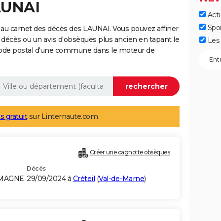
AUNAI
Actu
Spo
au carnet des décès des LAUNAI. Vous pouvez affiner
 décès ou un avis d'obsèques plus ancien en tapant le
Les 
code postal d'une commune dans le moteur de
s gratuit
sur Linternaute.com
Créer une cagnotte obsèques
Décès
EMAGNE
29/09/2024 à
Créteil
(
Val-de-Marne
)