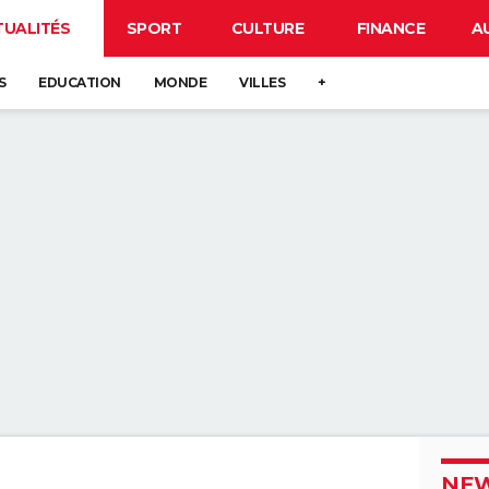
TUALITÉS
SPORT
CULTURE
FINANCE
A
S
EDUCATION
MONDE
VILLES
+
NEW