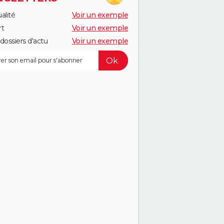
alité
Voir un exemple
rt
Voir un exemple
dossiers d'actu
Voir un exemple