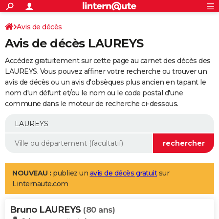
ACTUALITÉS
Connexion
S'inscrire
Avis de décès
Rechercher
Société
Education
Villes
Politique
Faits Divers
Monde
+
SPORT
Avis de décès LAUREYS
Football
Cyclisme
Forum
Coupe du monde 2026
Tennis
Rugby
CULTURE
Accédez gratuitement sur cette page au carnet des décès des
TNT
Cinéma
Musique
Programme TV
Streaming
Sorties cinéma
+
LAUREYS. Vous pouvez affiner votre recherche ou trouver un
FINANCE
avis de décès ou un avis d'obsèques plus ancien en tapant le
Impôts
Immobilier
Banque
Crédit
Retraite
Epargne
Risques naturels par ville
Assurance
AUTO
nom d'un défunt et/ou le nom ou le code postal d'une
commune dans le moteur de recherche ci-dessous.
Réserver un essai
Berlines
Forum auto
Essais
Citadines
SUV
+
HIGH-TECH
Meilleur smartphone
Ordinateurs
Guide high-tech
Mobiles
Internet
Jeux vidéo
+
BRICOLAGE
Aménagement intérieur
Cuisine
Jardinage
+
Forum
Extérieur
Salle de bains
Rangement
WEEK-END
Escapades
Expositions
Week-end nature
Guides de France
Patrimoine
Musées
+
LIFESTYLE
NOUVEAU :
publiez un
avis de décès gratuit
sur
Linternaute.com
Bien-être
Mode
+
Art de vivre
Loisirs
Modes de vie
SANTE
Bruno LAUREYS
Guide de la santé
Médicaments
+
Alimentation
Maladies
Sommeil
(80 ans)
VOYAGE