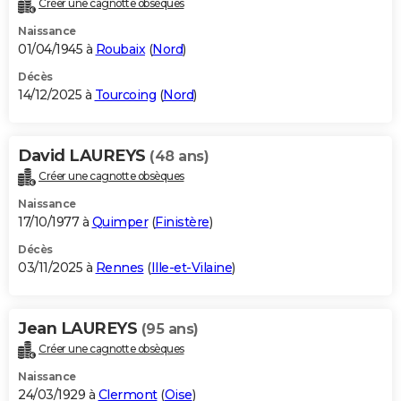
Créer une cagnotte obsèques
City break
Voyage de noces
Climat
Destinations
Voyage nature
Forum
+
PHOTO
Naissance
01/04/1945 à
Roubaix
(
Nord
)
GUIDES D'ACHAT
Décès
14/12/2025 à
Tourcoing
(
Nord
)
BONS PLANS
CARTE DE VOEUX
David LAUREYS
(48 ans)
Carte Bonne année
Carte Pâques
Carte de Noël
Carte Saint-Valentin
Carte d'anniversaire
DICTIONNAIRE
Créer une cagnotte obsèques
Biographies
Expressions
Dictionnaire
Citations
Proverbes
PROGRAMME TV
Naissance
17/10/1977 à
Quimper
(
Finistère
)
COPAINS D'AVANT
Décès
03/11/2025 à
Rennes
(
Ille-et-Vilaine
)
Se connecter
Collèges
Universités
Service militaire
S'inscrire
Lycées
Primaires
Entreprises
Avis de recherche
AVIS DE DÉCÈS
FORUM
Jean LAUREYS
(95 ans)
Lifestyle
Sport
Television
Cinema
Bricolage
Culture
Auto
Voyage
Créer une cagnotte obsèques
Naissance
24/03/1929 à
Clermont
(
Oise
)